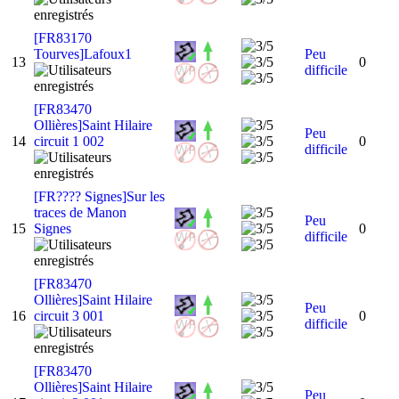
[FR83170
Tourves]Lafoux1
Peu
13
0
difficile
[FR83470
Ollières]Saint Hilaire
Peu
14
circuit 1 002
0
difficile
[FR???? Signes]Sur les
traces de Manon
Peu
15
Signes
0
difficile
[FR83470
Ollières]Saint Hilaire
Peu
16
circuit 3 001
0
difficile
[FR83470
Ollières]Saint Hilaire
Peu