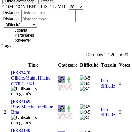
Filtres d'affichage
Effacer
COM_CONTENT_LIST_LIMIT
Distance
Distance
Tags
Résultats 1 à 20 sur 20
Titre
Catégorie
Difficulté
Terrain
Votes
[FR83470
Ollières]Saint Hilaire
Peu
1
circuit 1 001
0
difficile
[FR83149
Bras]Marche nordique
Peu
2
Bras
0
difficile
[FR83149