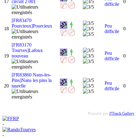
17
circuit 2 001
0
difficile
[FR83470
Pourcieux]Pourcieux
Peu
18
0
difficile
[FR83170
Tourves]Lafoux
Peu
19
nouveau
0
difficile
[FR83860 Nans-les-
Pins]Nans les pins la
Peu
20
taurelle
0
difficile
Propulsé par
J!Track Gallery
-
-