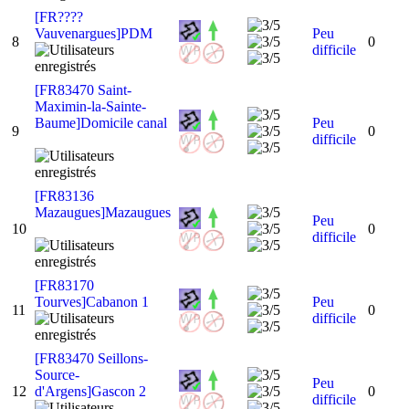
[FR????
Vauvenargues]PDM
Peu
8
0
difficile
[FR83470 Saint-
Maximin-la-Sainte-
Baume]Domicile canal
Peu
9
0
difficile
[FR83136
Mazaugues]Mazaugues
Peu
10
0
difficile
[FR83170
Tourves]Cabanon 1
Peu
11
0
difficile
[FR83470 Seillons-
Source-
Peu
12
d'Argens]Gascon 2
0
difficile