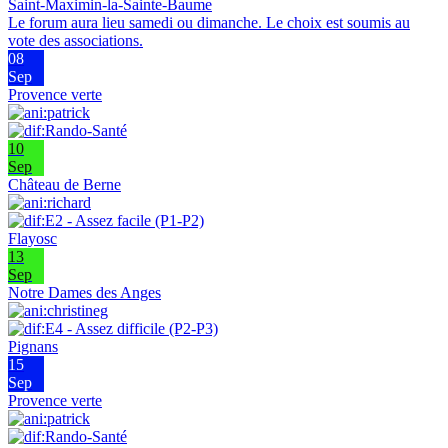
Saint-Maximin-la-Sainte-Baume
Le forum aura lieu samedi ou dimanche. Le choix est soumis au
vote des associations.
08
Sep
Provence verte
10
Sep
Château de Berne
Flayosc
13
Sep
Notre Dames des Anges
Pignans
15
Sep
Provence verte