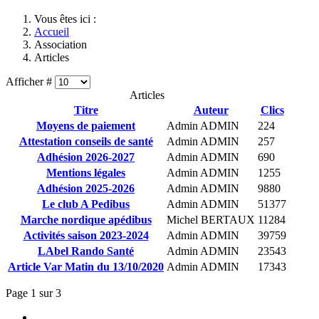
Vous êtes ici :
Accueil
Association
Articles
Afficher #
Articles
Titre
Auteur
Clics
Moyens de paiement
Admin ADMIN
224
Attestation conseils de santé
Admin ADMIN
257
Adhésion 2026-2027
Admin ADMIN
690
Mentions légales
Admin ADMIN
1255
Adhésion 2025-2026
Admin ADMIN
9880
Le club A Pedibus
Admin ADMIN
51377
Marche nordique apédibus
Michel BERTAUX
11284
Activités saison 2023-2024
Admin ADMIN
39759
LAbel Rando Santé
Admin ADMIN
23543
Article Var Matin du 13/10/2020
Admin ADMIN
17343
Page 1 sur 3