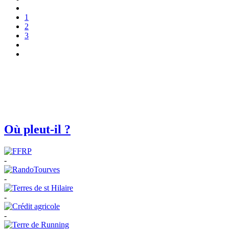
1
2
3
Où pleut-il ?
-
-
-
-