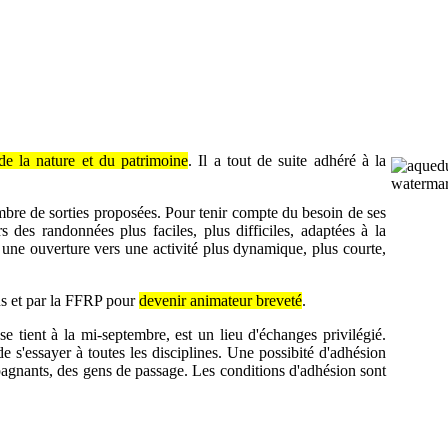
de la nature et du patrimoine
. Il a tout de suite adhéré à la
mbre de sorties proposées. Pour tenir compte du besoin de ses
rs des randonnées plus faciles, plus difficiles, adaptées à la
une ouverture vers une activité plus dynamique, plus courte,
ens et par la FFRP pour
devenir animateur breveté
.
e tient à la mi-septembre, est un lieu d'échanges privilégié.
e s'essayer à toutes les disciplines. Une possibité d'adhésion
pagnants, des gens de passage. Les conditions d'adhésion sont