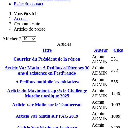
Fiche de contact
Vous êtes ici :
Accueil
Communication
Articles de presse
Afficher #
Articles
Titre
Auteur
Clics
Admin
Courrier du Président de la région
351
ADMIN
Article Var Matin : A Pedibus célèbre ses 30
Admin
272
ans d’existence en Festi’rando
ADMIN
Admin
A Pedibus multiplie les initiatives
555
ADMIN
Article du Maximinois après le Challenge
Admin
1249
Marche nordique 2025
ADMIN
Admin
Article Var Matin sur le Tombereau
1093
ADMIN
Admin
Article Var Matin sur l'AG 2019
1089
ADMIN
Admin
Article Var-Matin sur la chasse
3708