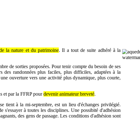
de la nature et du patrimoine
. Il a tout de suite adhéré à la
mbre de sorties proposées. Pour tenir compte du besoin de ses
rs des randonnées plus faciles, plus difficiles, adaptées à la
une ouverture vers une activité plus dynamique, plus courte,
ens et par la FFRP pour
devenir animateur breveté
.
e tient à la mi-septembre, est un lieu d'échanges privilégié.
e s'essayer à toutes les disciplines. Une possibité d'adhésion
pagnants, des gens de passage. Les conditions d'adhésion sont