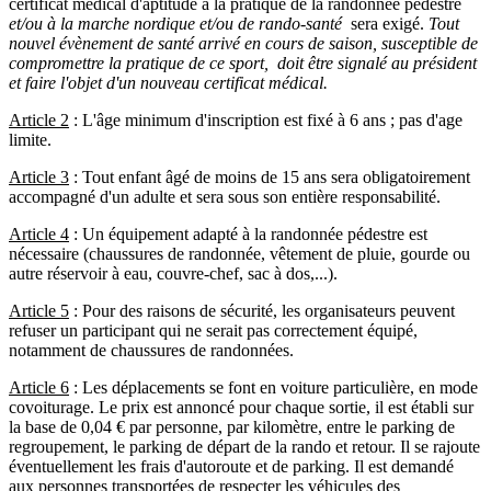
certificat médical d'aptitude à la pratique de la randonnée pédestre
et/ou à la marche nordique et/ou de rando-santé
sera exigé.
Tout
nouvel évènement de santé arrivé en cours de saison, susceptible de
compromettre la pratique de ce sport, doit être signalé au président
et faire l'objet d'un nouveau certificat médical.
Article 2
: L'âge minimum d'inscription est fixé à 6 ans ; pas d'age
limite.
Article 3
: Tout enfant âgé de moins de 15 ans sera obligatoirement
accompagné d'un adulte et sera sous son entière responsabilité.
Article 4
: Un équipement adapté à la randonnée pédestre est
nécessaire (chaussures de randonnée, vêtement de pluie, gourde ou
autre réservoir à eau, couvre-chef, sac à dos,...).
Article 5
: Pour des raisons de sécurité, les organisateurs peuvent
refuser un participant qui ne serait pas correctement équipé,
notamment de chaussures de randonnées.
Article 6
: Les déplacements se font en voiture particulière, en mode
covoiturage. Le prix est annoncé pour chaque sortie, il est établi sur
la base de 0,04 € par personne, par kilomètre, entre le parking de
regroupement, le parking de départ de la rando et retour. Il se rajoute
éventuellement les frais d'autoroute et de parking. Il est demandé
aux personnes transportées de respecter les véhicules des