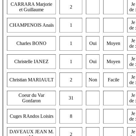
CARRARA Marjorie
Je
2
et Guillaume
de 
Je
CHAMPENOIS Anaïs
1
de 
Je
Charles BONO
1
Oui
Moyen
de 
Je
Christelle IANEZ
1
Oui
Moyen
de 
Je
Christian MARIAULT
2
Non
Facile
de 
Coeur du Var
Je
31
Gonfaron
de 
Je
Cuges RAndos Loisirs
8
de 
DAVEAUX JEAN M.
Je
2