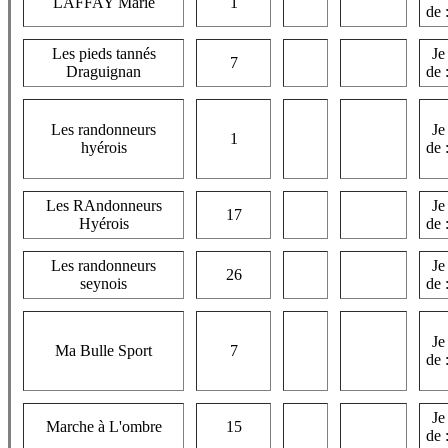
LAFFAY Marie
1
de 
Les pieds tannés
Je
7
Draguignan
de 
Les randonneurs
Je
1
hyérois
de 
Les RAndonneurs
Je
17
Hyérois
de 
Les randonneurs
Je
26
seynois
de 
Je
Ma Bulle Sport
7
de 
Je
Marche à L'ombre
15
de 