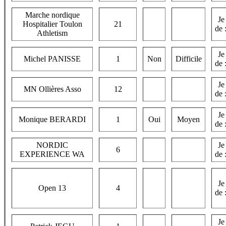
Marche nordique
Je
Hospitalier Toulon
21
de 
Athletism
Je
Michel PANISSE
1
Non
Difficile
de 
Je
MN Ollières Asso
12
de 
Je
Monique BERARDI
1
Oui
Moyen
de 
NORDIC
Je
6
EXPERIENCE WA
de 
Je
Open 13
4
de 
Je