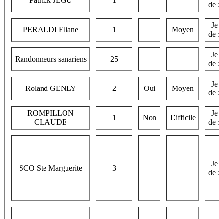
Patrick JEGU
1
de 
Je
PERALDI Eliane
1
Moyen
de 
Je
Randonneurs sanariens
25
de 
Je
Roland GENLY
2
Oui
Moyen
de 
ROMPILLON
Je
1
Non
Difficile
CLAUDE
de 
Je
SCO Ste Marguerite
3
de 