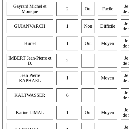
Gayrard Michel et
Je
2
Oui
Facile
Monique
de 
Je
GUIANVARCH
1
Non
Difficile
de 
Je
Hurtel
1
Oui
Moyen
de 
IMBERT Jean-Pierre et
Je
2
D.
de 
Jean-Pierre
Je
1
Moyen
RAPHAEL
de 
Je
KALTWASSER
6
de 
Je
Karine LIMAL
1
Oui
Moyen
de 
Je