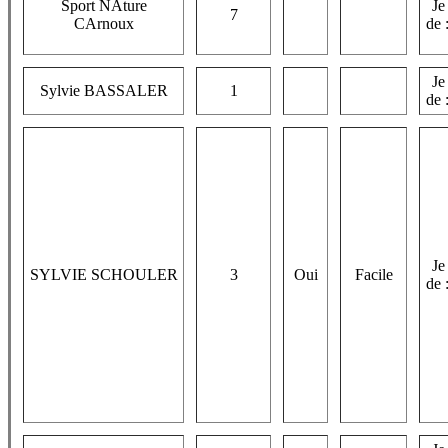
Sport NAture
Je
7
CArnoux
de 
Je
Sylvie BASSALER
1
de 
Je
SYLVIE SCHOULER
3
Oui
Facile
de 