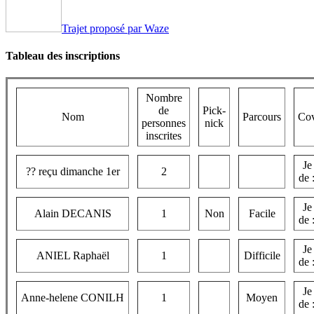
Trajet proposé par Waze
Tableau des inscriptions
Nombre
de
Pick-
Nom
Parcours
Cov
personnes
nick
inscrites
Je
?? reçu dimanche 1er
2
de 
Je
Alain DECANIS
1
Non
Facile
de 
Je
ANIEL Raphaël
1
Difficile
de 
Je
Anne-helene CONILH
1
Moyen
de 