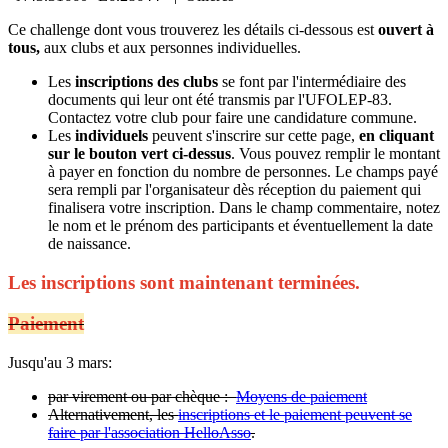
Ce challenge dont vous trouverez les détails ci-dessous est
ouvert à
tous,
aux clubs et aux personnes individuelles.
Les
inscriptions des clubs
se font par l'intermédiaire des
documents qui leur ont été transmis par l'UFOLEP-83.
Contactez votre club pour faire une candidature commune.
Les
individuels
peuvent s'inscrire sur cette page,
en cliquant
sur le bouton vert ci-dessus
. Vous pouvez remplir le montant
à payer en fonction du nombre de personnes. Le champs payé
sera rempli par l'organisateur dès réception du paiement qui
finalisera votre inscription. Dans le champ commentaire, notez
le nom et le prénom des participants et éventuellement la date
de naissance.
Les inscriptions sont maintenant terminées.
Paiement
Jusqu'au 3 mars:
par virement ou par chèque :
Moyens de paiement
Alternativement, les
inscriptions et le paiement peuvent se
faire par l'association HelloAsso
.