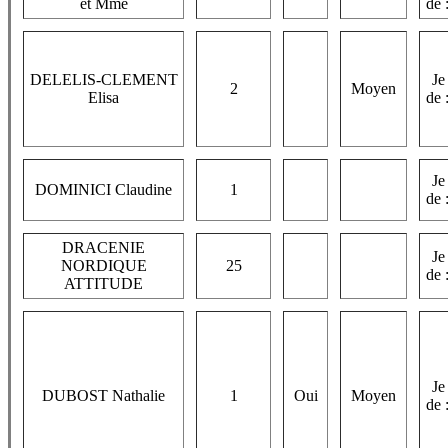
et Mme
de 
DELELIS-CLEMENT
Je
2
Moyen
Elisa
de 
Je
DOMINICI Claudine
1
de 
DRACENIE
Je
NORDIQUE
25
de 
ATTITUDE
Je
DUBOST Nathalie
1
Oui
Moyen
de 