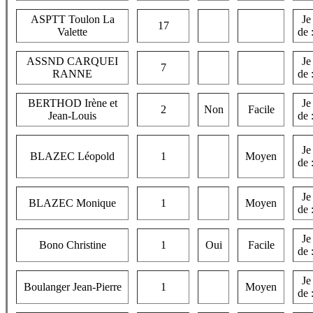
ASPTT Toulon La
Je
17
Valette
de 
ASSND CARQUEI
Je
7
RANNE
de 
BERTHOD Irène et
Je
2
Non
Facile
Jean-Louis
de 
Je
BLAZEC Léopold
1
Moyen
de 
Je
BLAZEC Monique
1
Moyen
de 
Je
Bono Christine
1
Oui
Facile
de 
Je
Boulanger Jean-Pierre
1
Moyen
de 