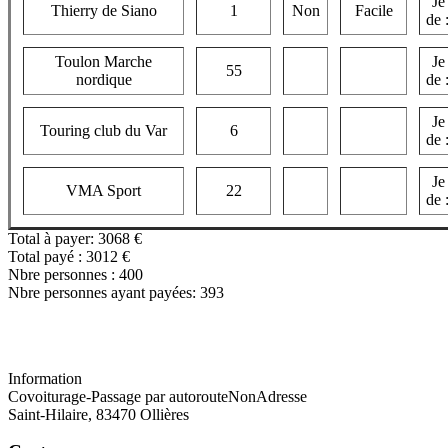
Je
Thierry de Siano
1
Non
Facile
de 
Toulon Marche
Je
55
nordique
de 
Je
Touring club du Var
6
de 
Je
VMA Sport
22
de 
Total à payer: 3068 €
Total payé : 3012 €
Nbre personnes : 400
Nbre personnes ayant payées: 393
Information
Covoiturage
-
Passage par autoroute
Non
Adresse
Saint-Hilaire, 83470 Ollières