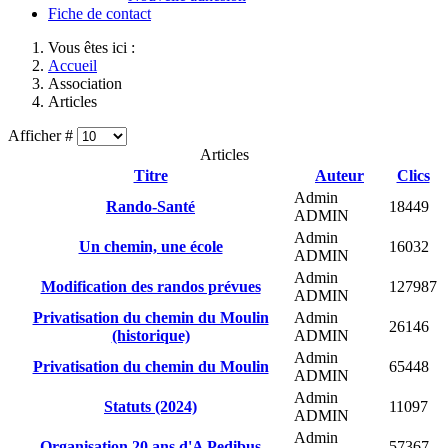
Fiche de contact
Vous êtes ici :
Accueil
Association
Articles
Afficher #
Articles
Titre
Auteur
Clics
Admin
Rando-Santé
18449
ADMIN
Admin
Un chemin, une école
16032
ADMIN
Admin
Modification des randos prévues
127987
ADMIN
Privatisation du chemin du Moulin
Admin
26146
(historique)
ADMIN
Admin
Privatisation du chemin du Moulin
65448
ADMIN
Admin
Statuts (2024)
11097
ADMIN
Admin
Organisation 20 ans d'A Pedibus
57367