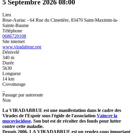
5 Septembre 2026
08:00
Lieu
Brue-Auriac - 64 Rue du Cimetière, 83470 Saint-Maximin-la-
Sainte-Baume
Téléphone
0686720108
Site internet
www.viradabrue.org
Dénivelé
340 m
Durée
5h30
Longueur
14 km
Covoiturage
_
Passage par autoroute
Non
La VIRADABRUE est une manifestation dans le cadre des
Virades de l'Espoir sous l'égide de l'association
Vaincre la
mucoviscidose
. Son but est de récolter des fonds pour lutter
contre cette maladie.
Depuis 2006, LA VIRADABRUE est un rendez-vous important