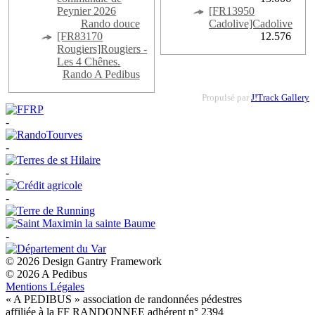
Peynier 2026
[FR13950
Rando douce
Cadolive]Cadolive
[FR83170
12.576
Rougiers]Rougiers -
Les 4 Chênes.
Rando A Pedibus
Propulsé par
J!Track Gallery
-
-
-
-
-
© 2026 Design Gantry Framework
© 2026 A Pedibus
Mentions Légales
« A PEDIBUS » association de randonnées pédestres
affiliée à la FF RANDONNEE adhérent n° 2394