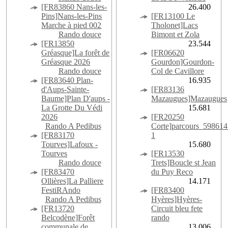
[FR83860 Nans-les-
26.400
Pins]Nans-les-Pins
[FR13100 Le
Marche à pied 002
Tholonet]Lacs
Rando douce
Bimont et Zola
[FR13850
23.544
Gréasque]La forêt de
[FR06620
Gréasque 2026
Gourdon]Gourdon-
Rando douce
Col de Cavillore
[FR83640 Plan-
16.935
d'Aups-Sainte-
[FR83136
Baume]Plan D'aups -
Mazaugues]Mazaugues
La Grotte Du Védi
15.681
2026
[FR20250
Rando A Pedibus
Corte]parcours_598614
[FR83170
1
Tourves]Lafoux -
15.680
Tourves
[FR13530
Rando douce
Trets]Boucle st Jean
[FR83470
du Puy Reco
Ollières]La Palliere
14.171
FestiRAndo
[FR83400
Rando A Pedibus
Hyères]Hyères-
[FR13720
Circuit bleu fete
Belcodène]Forêt
rando
communale de
13.006