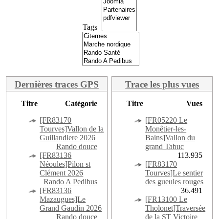
Tags
Dernières traces GPS
Trace les plus vues
Titre
Catégorie
Titre
Vues
[FR83170
[FR05220 Le
Tourves]Vallon de la
Monêtier-les-
Guillandiere 2026
Bains]Vallon du
Rando douce
grand Tabuc
[FR83136
113.935
Néoules]Pilon st
[FR83170
Clément 2026
Tourves]Le sentier
Rando A Pedibus
des gueules rouges
[FR83136
36.491
Mazaugues]Le
[FR13100 Le
Grand Gaudin 2026
Tholonet]Traversée
Rando douce
de la ST Victoire