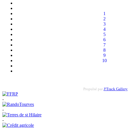
1
2
3
4
5
6
7
8
9
10
Propulsé par
J!Track Gallery
-
-
-