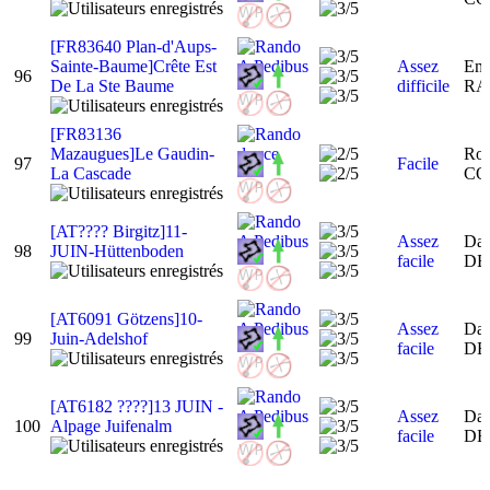
[FR83640 Plan-d'Aups-
Sainte-Baume]Crête Est
Assez
Em
96
De La Ste Baume
difficile
RA
[FR83136
Mazaugues]Le Gaudin-
Rog
97
Facile
La Cascade
CO
[AT???? Birgitz]11-
Assez
Dan
98
JUIN-Hüttenboden
facile
DE
[AT6091 Götzens]10-
Assez
Dan
99
Juin-Adelshof
facile
DE
[AT6182 ????]13 JUIN -
Assez
Dan
100
Alpage Juifenalm
facile
DE