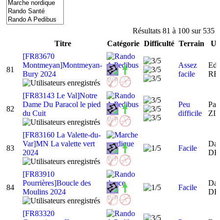
Résultats 81 à 100 sur 535
Titre
Catégorie
Difficulté
Terrain
Ut
[FR83670
Montmeyan]Montmeyan-
Assez
Ed
81
Bury 2024
facile
R
[FR83143 Le Val]Notre
Dame Du Paracol le pied
Peu
Pat
82
du Cuit
difficile
ZI
[FR83160 La Valette-du-
Var]MN La valette vert
Dan
83
Facile
2024
DE
[FR83910
Pourrières]Boucle des
Dan
84
Facile
Moulins 2024
DE
[FR83320