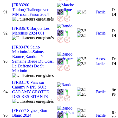
[FR83200
Toulon]Challenge vert
Dan
91
Facile
MN mont Faron 2024
DE
[FR83670 Barjols]Les
Dan
92
Mareliers 2024 001
Facile
DE
[FR83470 Saint-
Maximin-la-Sainte-
Baume]Randonnée
Assez
Dan
93
Semaine Bleue Du Ccas.
facile
DE
Le Deffends De St
Maximin
[FR83170 Vins-sur-
Caramy]VINS SUR
Ser
94
CARAMY GROTTE
Facile
PI
DES RESISITANTS
[FR???? Signes]Siou
Rog
95
Blanc 2024
Facile
CO