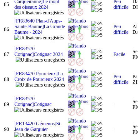
Carqueiranne]Le mont
Peu
Dan
85
des oiseaux 2024
difficile
DE
[FR83640 Plan-d'Aups-
Sainte-Baume]La Grande
Peu
Ala
86
Baume - 2024
difficile
DA
[FR83570
Ser
87
Cotignac]Cotignac 2024
Facile
PI
[FR83470 Pourcieux]La
Peu
Pat
88
Croix de Pourcieux 2024
difficile
ZI
[FR83570
Ser
89
Cotignac]Cotignac
-
PI
[FR13420 Gémenos]St
Ser
90
Jean de Garguier
-
PI