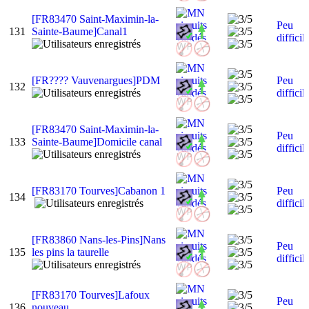
[FR83470 Saint-Maximin-la-
Peu
131
Sainte-Baume]Canal1
difficil
[FR???? Vauvenargues]PDM
Peu
132
difficil
[FR83470 Saint-Maximin-la-
Peu
133
Sainte-Baume]Domicile canal
difficil
[FR83170 Tourves]Cabanon 1
Peu
134
difficil
[FR83860 Nans-les-Pins]Nans
Peu
135
les pins la taurelle
difficil
[FR83170 Tourves]Lafoux
Peu
136
nouveau