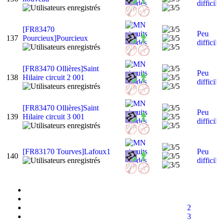
difficil
[FR83470
Peu
137
Pourcieux]Pourcieux
difficil
[FR83470 Ollières]Saint
Peu
138
Hilaire circuit 2 001
difficil
[FR83470 Ollières]Saint
Peu
139
Hilaire circuit 3 001
difficil
[FR83170 Tourves]Lafoux1
Peu
140
difficil
2
3