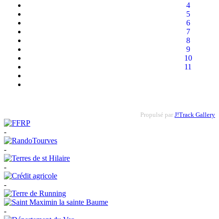
4
5
6
7
8
9
10
11
Propulsé par
J!Track Gallery
-
-
-
-
-