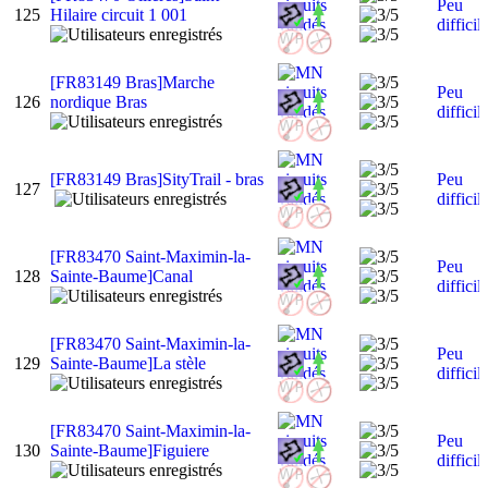
Peu
125
Hilaire circuit 1 001
difficil
[FR83149 Bras]Marche
Peu
126
nordique Bras
difficil
[FR83149 Bras]SityTrail - bras
Peu
127
difficil
[FR83470 Saint-Maximin-la-
Peu
128
Sainte-Baume]Canal
difficil
[FR83470 Saint-Maximin-la-
Peu
129
Sainte-Baume]La stèle
difficil
[FR83470 Saint-Maximin-la-
Peu
130
Sainte-Baume]Figuiere
difficil