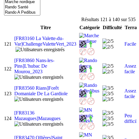
Résultats 121 à 140 sur 535
Titre
Catégorie
Difficulté
Terrai
[FR83160 La Valette-du-
121
Var]ChallengeValetteVert_2023
Facile
[FR83860 Nans-les-
Pins]L'hubac De
Assez
122
Mourou_2023
facile
[FR83560 Rians]Forêt
Assez
123
Domaniale De La Gardiole
facile
[FR83136
Peu
124
Mazaugues]Mazaugues
difficil
[FR83470 Ollières]Saint