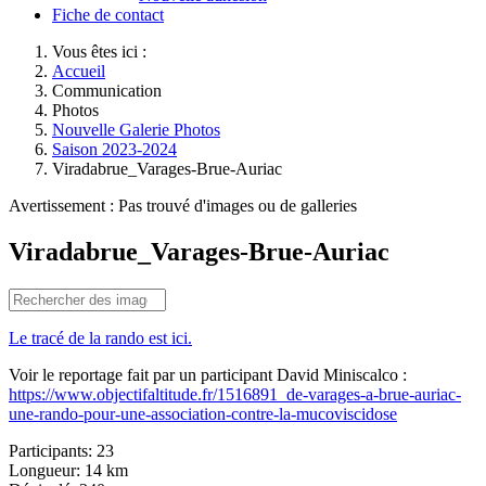
Fiche de contact
Vous êtes ici :
Accueil
Communication
Photos
Nouvelle Galerie Photos
Saison 2023-2024
Viradabrue_Varages-Brue-Auriac
Avertissement : Pas trouvé d'images ou de galleries
Viradabrue_Varages-Brue-Auriac
Le tracé de la rando est ici.
Voir le reportage fait par un participant David Miniscalco :
https://www.objectifaltitude.fr/1516891_de-varages-a-brue-auriac-
une-rando-pour-une-association-contre-la-mucoviscidose
Participants:
23
Longueur:
14 km