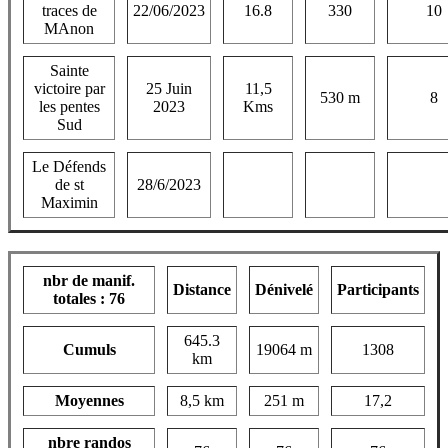
traces de
22/06/2023
16.8
330
10
MAnon
Sainte
victoire par
25 Juin
11,5
530 m
8
les pentes
2023
Kms
Sud
Le Défends
de st
28/6/2023
Maximin
nbr de manif.
Distance
Dénivelé
Participants
totales : 76
645.3
Cumuls
19064 m
1308
km
Moyennes
8,5 km
251 m
17,2
nbre randos