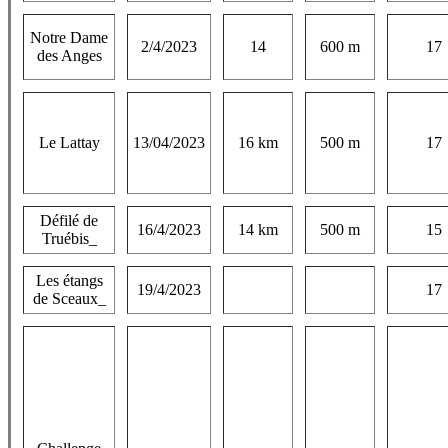
Notre Dame
2/4/2023
14
600 m
17
des Anges
Le Lattay
13/04/2023
16 km
500 m
17
Défilé de
16/4/2023
14 km
500 m
15
Truébis_
Les étangs
19/4/2023
17
de Sceaux_