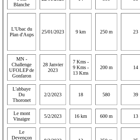
Blanche
L'Ubac du
25/01/2023
9 km
250 m
23
Plan d'Aups
MN -
7 Kms -
Challenge
28 Janvier
9 Kms -
200 m
14
UFOLEP de
2023
13 Kms
Gonfaron
L'abbaye
Du
2/2/2023
18
580
39
Thoronet
Le mont
5/2/2023
16 km
600 m
13
Vinaigre
Le
Devençon