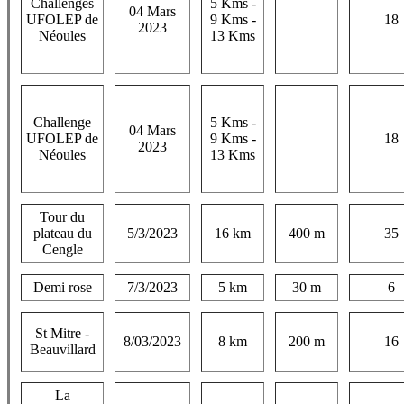
Challenges
5 Kms -
04 Mars
UFOLEP de
9 Kms -
18
2023
Néoules
13 Kms
Challenge
5 Kms -
04 Mars
UFOLEP de
9 Kms -
18
2023
Néoules
13 Kms
Tour du
plateau du
5/3/2023
16 km
400 m
35
Cengle
Demi rose
7/3/2023
5 km
30 m
6
St Mitre -
8/03/2023
8 km
200 m
16
Beauvillard
La