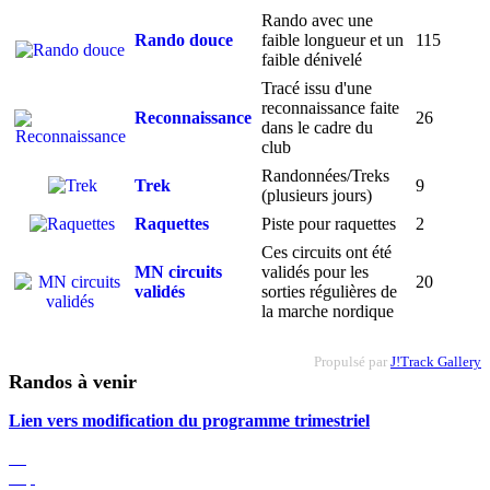
Rando avec une
Rando douce
faible longueur et un
115
faible dénivelé
Tracé issu d'une
reconnaissance faite
Reconnaissance
26
dans le cadre du
club
Randonnées/Treks
Trek
9
(plusieurs jours)
Raquettes
Piste pour raquettes
2
Ces circuits ont été
MN circuits
validés pour les
20
validés
sorties régulières de
la marche nordique
Propulsé par
J!Track Gallery
Randos à venir
Lien vers modification du programme trimestriel
05
Sep