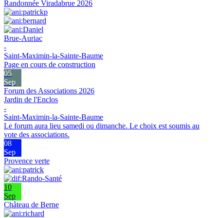
Randonnée Viradabrue 2026
Brue-Auriac
-
Saint-Maximin-la-Sainte-Baume
Page en cours de construction
05
Sep
Forum des Associations 2026
Jardin de l'Enclos
-
Saint-Maximin-la-Sainte-Baume
Le forum aura lieu samedi ou dimanche. Le choix est soumis au
vote des associations.
08
Sep
Provence verte
10
Sep
Château de Berne