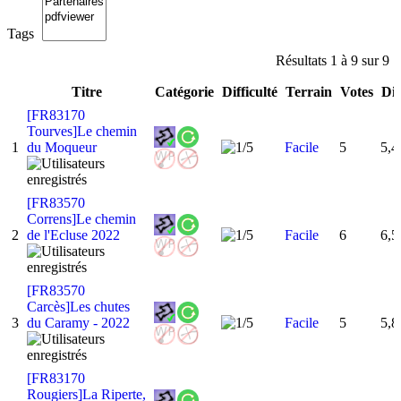
Tags
Résultats 1 à 9 sur 9
Titre
Catégorie
Difficulté
Terrain
Votes
Dis
[FR83170
Tourves]Le chemin
1
du Moqueur
Facile
5
5,4
[FR83570
Correns]Le chemin
2
de l'Ecluse 2022
Facile
6
6,5
[FR83570
Carcès]Les chutes
3
du Caramy - 2022
Facile
5
5,8
[FR83170
Rougiers]La Riperte,