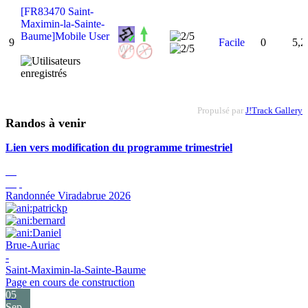
[FR83470 Saint-
Maximin-la-Sainte-
Baume]Mobile User
9
Facile
0
5,2
Propulsé par
J!Track Gallery
Randos à venir
Lien vers modification du programme trimestriel
05
Sep
Randonnée Viradabrue 2026
Brue-Auriac
-
Saint-Maximin-la-Sainte-Baume
Page en cours de construction
05
Sep