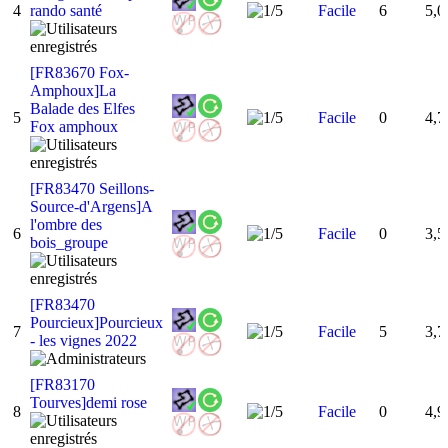
4
rando santé
Facile
6
5,0
[FR83670 Fox-
Amphoux]La
Balade des Elfes
5
Facile
0
4,7
Fox amphoux
[FR83470 Seillons-
Source-d'Argens]A
l'ombre des
6
Facile
0
3,5
bois_groupe
[FR83470
Pourcieux]Pourcieux
7
Facile
5
3,7
- les vignes 2022
[FR83170
Tourves]demi rose
8
Facile
0
4,9