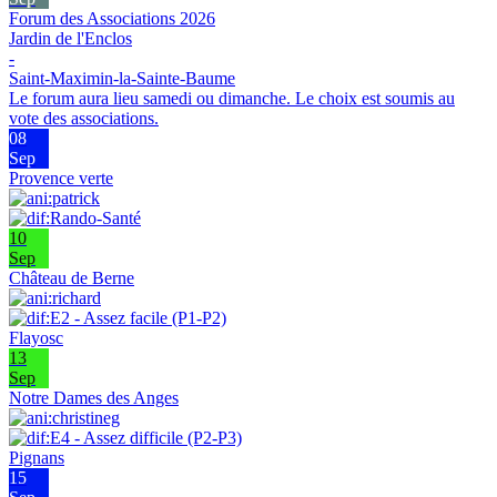
Forum des Associations 2026
Jardin de l'Enclos
-
Saint-Maximin-la-Sainte-Baume
Le forum aura lieu samedi ou dimanche. Le choix est soumis au
vote des associations.
08
Sep
Provence verte
10
Sep
Château de Berne
Flayosc
13
Sep
Notre Dames des Anges
Pignans
15