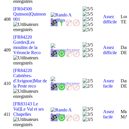
[FR04500
Quinson]Quinson
Assez
Loui
408
001
difficile
TE
[FR84220
Gordes]Les
moulins de la
Assez
Dani
409
Véroncle Reco
difficile
DE
[FR84220
Cabrières-
d'Avignon]Mur de
Assez
Dani
410
la Peste reco
facile
DE
[FR83143 Le
Val]Le Val et ses
Assez
Mic
411
Chapelles
facile
MA