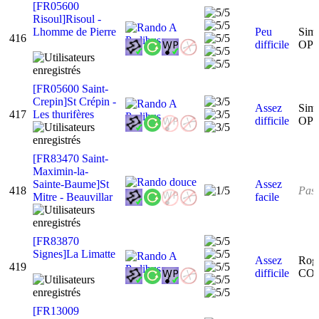
[FR05600
Risoul]Risoul -
Lhomme de Pierre
Peu
Sim
416
difficile
OP
[FR05600 Saint-
Crepin]St Crépin -
Assez
Sim
417
Les thurifères
difficile
OP
[FR83470 Saint-
Maximin-la-
Sainte-Baume]St
Assez
418
Pas 
Mitre - Beauvillar
facile
[FR83870
Signes]La Limatte
Assez
Rog
419
difficile
CO
[FR13009