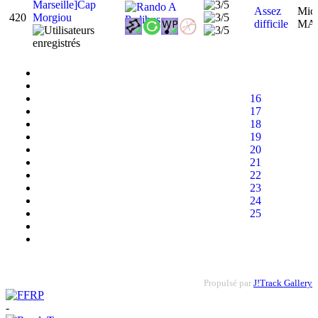
Marseille]Cap
Assez
Mic
420
Morgiou
difficile
MA
16
17
18
19
20
21
22
23
24
25
Propulsé par
J!Track Gallery
-