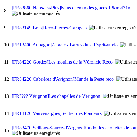
[FR83860 Nans-les-Pins]Nans chemin des glaces 13km 471m
8
9
[FR83149 Bras]Reco-Pierres-Garagais
10
[FR13400 Aubagne]Angele - Barres du st Esprit-rando
11
[FR84220 Gordes]Les moulins de la Véroncle Reco
12
[FR84220 Cabrières-d'Avignon]Mur de la Peste reco
13
[FR???? Vérignon]Les chapelles de Vérignon
14
[FR13126 Vauvenargues]Sentier des Plaideurs
[FR83470 Seillons-Source-d'Argens]Rando des chouettes de jo
15