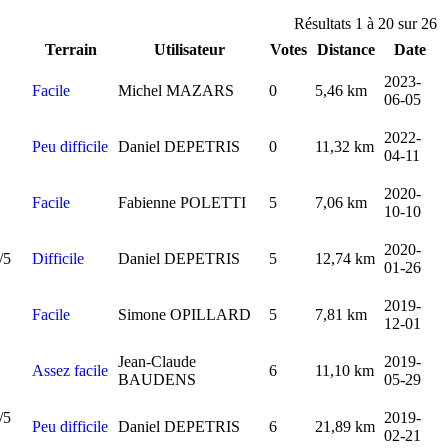
Résultats 1 à 20 sur 26
Terrain
Utilisateur
Votes
Distance
Date
2023-
Facile
Michel MAZARS
0
5,46 km
06-05
2022-
Peu difficile
Daniel DEPETRIS
0
11,32 km
04-11
2020-
Facile
Fabienne POLETTI
5
7,06 km
10-10
2020-
Difficile
Daniel DEPETRIS
5
12,74 km
01-26
2019-
Facile
Simone OPILLARD
5
7,81 km
12-01
Jean-Claude
2019-
Assez facile
6
11,10 km
BAUDENS
05-29
2019-
Peu difficile
Daniel DEPETRIS
6
21,89 km
02-21