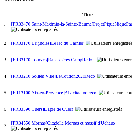
Titre
[FR83470 Saint-Maximin-la-Sainte-Baume]ProjetPiqueNiqueP
1
2
[FR83170 Brignoles]Le lac du Carnier
3
[FR83170 Tourves]Rabassières CampRedon
4
[FR83210 Solliès-Ville]LeCoudon2020Reco
5
[FR13100 Aix-en-Provence]Aix citadine reco
6
[FR83390 Cuers]L'apié de Cuers
[FR84550 Mornas]Citadelle Mornas et massif d'Uchaux
7