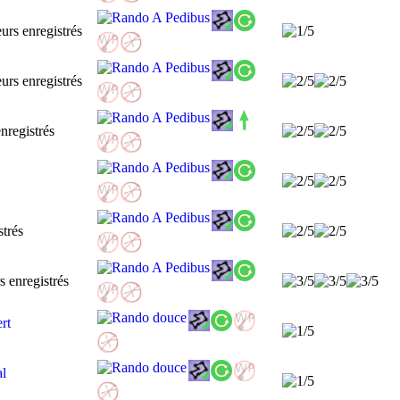
ert
al