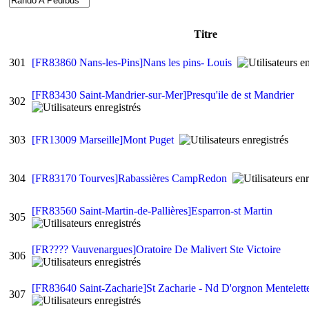
Titre
301
[FR83860 Nans-les-Pins]Nans les pins- Louis
[FR83430 Saint-Mandrier-sur-Mer]Presqu'ile de st Mandrier
302
303
[FR13009 Marseille]Mont Puget
304
[FR83170 Tourves]Rabassières CampRedon
[FR83560 Saint-Martin-de-Pallières]Esparron-st Martin
305
[FR???? Vauvenargues]Oratoire De Malivert Ste Victoire
306
[FR83640 Saint-Zacharie]St Zacharie - Nd D'orgnon Mentelet
307