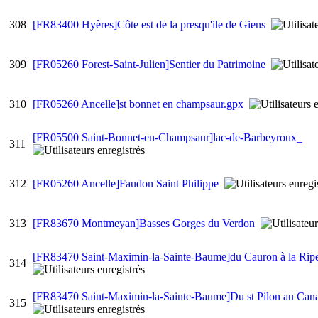
308
[FR83400 Hyères]Côte est de la presqu'ile de Giens
309
[FR05260 Forest-Saint-Julien]Sentier du Patrimoine
310
[FR05260 Ancelle]st bonnet en champsaur.gpx
[FR05500 Saint-Bonnet-en-Champsaur]lac-de-Barbeyroux_
311
312
[FR05260 Ancelle]Faudon Saint Philippe
313
[FR83670 Montmeyan]Basses Gorges du Verdon
[FR83470 Saint-Maximin-la-Sainte-Baume]du Cauron à la Rip
314
[FR83470 Saint-Maximin-la-Sainte-Baume]Du st Pilon au Can
315