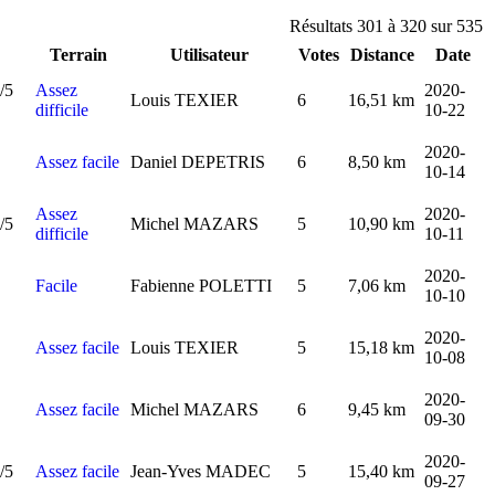
Résultats 301 à 320 sur 535
Terrain
Utilisateur
Votes
Distance
Date
Assez
2020-
Louis TEXIER
6
16,51 km
difficile
10-22
2020-
Assez facile
Daniel DEPETRIS
6
8,50 km
10-14
Assez
2020-
Michel MAZARS
5
10,90 km
difficile
10-11
2020-
Facile
Fabienne POLETTI
5
7,06 km
10-10
2020-
Assez facile
Louis TEXIER
5
15,18 km
10-08
2020-
Assez facile
Michel MAZARS
6
9,45 km
09-30
2020-
Assez facile
Jean-Yves MADEC
5
15,40 km
09-27