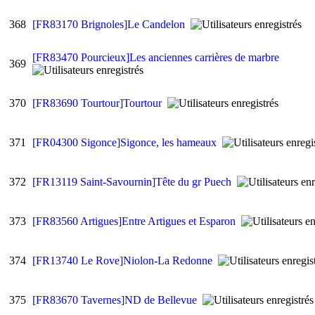
368
[FR83170 Brignoles]Le Candelon
[FR83470 Pourcieux]Les anciennes carrières de marbre
369
370
[FR83690 Tourtour]Tourtour
371
[FR04300 Sigonce]Sigonce, les hameaux
372
[FR13119 Saint-Savournin]Tête du gr Puech
373
[FR83560 Artigues]Entre Artigues et Esparon
374
[FR13740 Le Rove]Niolon-La Redonne
375
[FR83670 Tavernes]ND de Bellevue