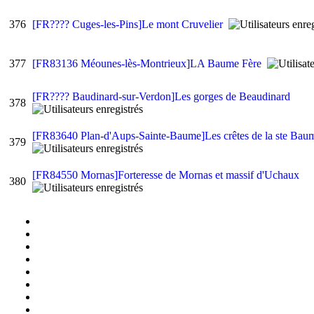
376
[FR???? Cuges-les-Pins]Le mont Cruvelier
377
[FR83136 Méounes-lès-Montrieux]LA Baume Fère
[FR???? Baudinard-sur-Verdon]Les gorges de Beaudinard
378
[FR83640 Plan-d'Aups-Sainte-Baume]Les crêtes de la ste Ba
379
[FR84550 Mornas]Forteresse de Mornas et massif d'Uchaux
380