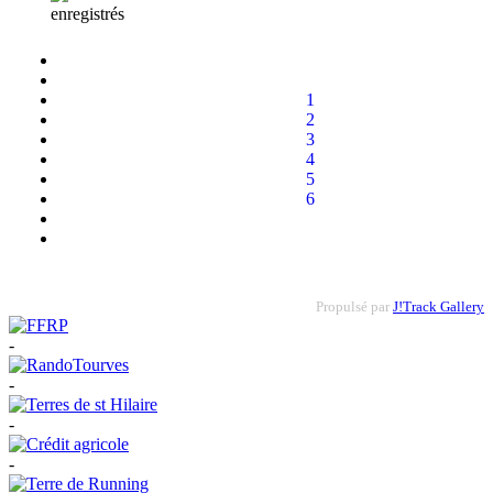
1
2
3
4
5
6
Propulsé par
J!Track Gallery
-
-
-
-