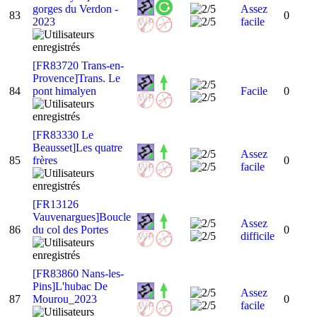
gorges du Verdon -
Assez
83
0
2023
facile
[FR83720 Trans-en-
Provence]Trans. Le
84
pont himalyen
Facile
0
[FR83330 Le
Beausset]Les quatre
Assez
85
frères
0
facile
[FR13126
Vauvenargues]Boucle
Assez
86
du col des Portes
0
difficile
[FR83860 Nans-les-
Pins]L'hubac De
Assez
87
Mourou_2023
0
facile