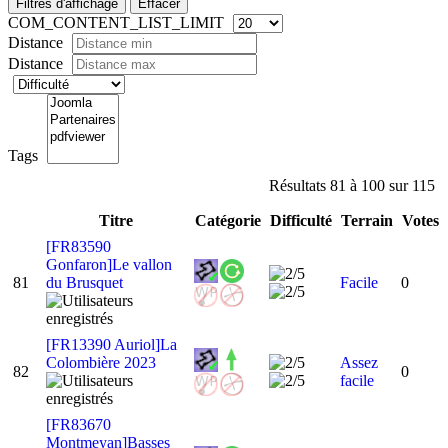
Filtres d'affichage
Effacer
COM_CONTENT_LIST_LIMIT
Distance
Distance
Tags
Résultats 81 à 100 sur 115
Titre
Catégorie
Difficulté
Terrain
Votes
[FR83590
Gonfaron]Le vallon
81
du Brusquet
Facile
0
[FR13390 Auriol]La
Colombière 2023
Assez
82
0
facile
[FR83670
Montmeyan]Basses