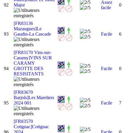
Assez
92
Major
0
facile
[FR83136
Mazaugues]Le
93
Gaudin-La Cascade
Facile
6
[FR83170 Vins-sur-
Caramy]VINS SUR
CARAMY
94
GROTTE DES
Facile
0
RESISITANTS
[FR83670
Barjols]Les Mareliers
95
2024 001
Facile
7
[FR83570
Cotignac]Cotignac
96
2024
Facile
0