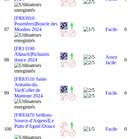
[FR83910
Pourrières]Boucle des
97
Moulins 2024
Facile
0
[FR13190
Allauch]Pichauris
Assez
98
douce 2024
0
facile
[FR83510 Saint-
Antonin-du-
Var]Collet de
99
Facile
0
Mantone 2024
[FR83470 Seillons-
Source-d'Argens]Le
Puits d'Agnié-Douce
100
Facile
0