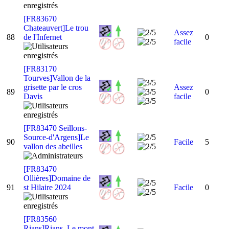
[FR83670
Chateauvert]Le trou
Assez
88
de l'Infernet
0
facile
[FR83170
Tourves]Vallon de la
grisette par le cros
Assez
89
0
Davis
facile
[FR83470 Seillons-
Source-d'Argens]Le
90
Facile
5
vallon des abeilles
[FR83470
Ollières]Domaine de
91
st Hilaire 2024
Facile
0
[FR83560
Rians]Rians. Le mont