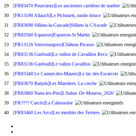
29
[FR83470 Pourcieux]Les anciennes carrières de marbre
30
[FR13190 Allauch]Le Pichauris, rando douce
31
[FR83690 Sillans-la-Cascade]Sillans la CAscade
32
[FR83560 Esparron]Esparron-St Martin
33
[FR13126 Vauvenargues]Château Picasso
34
[FR83136 Garéoult]Le vallon de Cavaillon Reco
35
[FR83136 Garéoult]Le vallon Cavaillon
36
[FR83340 Le Cannet-des-Maures]Le lac des Escarcets
37
[FR83670 Barjols]Les Mareliers. La creche
38
[FR83860 Nans-les-Pins]L'hubac De Mourou_2020
39
[FR???? Carcès]La Cabassoise
40
[FR83460 Les Arcs]Les menhirs des Terriers