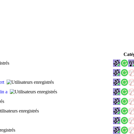
Caté
ert
lin a