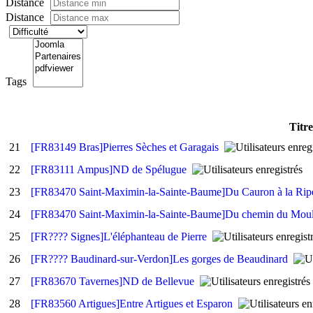
Distance
Distance
Tags
Titre
21
[FR83149 Bras]Pierres Sèches et Garagais
22
[FR83111 Ampus]ND de Spélugue
23
[FR83470 Saint-Maximin-la-Sainte-Baume]Du Cauron à la Rip
24
[FR83470 Saint-Maximin-la-Sainte-Baume]Du chemin du Mou
25
[FR???? Signes]L'éléphanteau de Pierre
26
[FR???? Baudinard-sur-Verdon]Les gorges de Beaudinard
27
[FR83670 Tavernes]ND de Bellevue
28
[FR83560 Artigues]Entre Artigues et Esparon