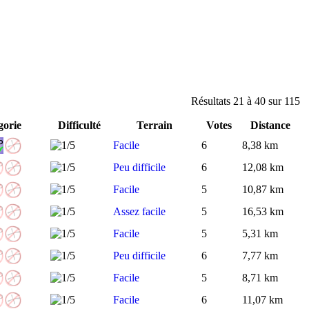
Résultats 21 à 40 sur 115
gorie
Difficulté
Terrain
Votes
Distance
Facile
6
8,38 km
Peu difficile
6
12,08 km
Facile
5
10,87 km
Assez facile
5
16,53 km
Facile
5
5,31 km
Peu difficile
6
7,77 km
Facile
5
8,71 km
Facile
6
11,07 km