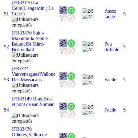
[FR83170 La
Celle]L'engardin ( La
Assez
51
Celle )
5
facile
[FR83470 Saint-
Maximin-la-Sainte-
Baume]St Mitre-
Peu
52
5
Beauvillard
difficile
[FR????
Vauvenargues]Vallons
53
Des Massacans
Facile
5
[FR83149 Bras]Bras
et pont de san Sumian
54
Facile
5
[FR83470
Ollières]Vallon de