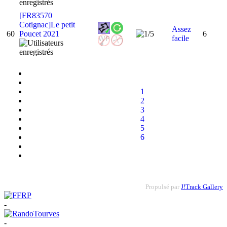
[FR83570
Cotignac]Le petit
Assez
60
Poucet 2021
6
facile
1
2
3
4
5
6
Propulsé par
J!Track Gallery
-
-