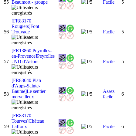
55
Beaumort - groupe
Facile
5
[FR83170
Rougiers]Font
56
Trouvade
Facile
5
[FR13860 Peyrolles-
en-Provence]Peyrolles
57
: ND d'Astors
Facile
5
[FR83640 Plan-
d'Aups-Sainte-
Baume]Le sentier
Assez
58
6
merveilleux
facile
[FR83170
Tourves]Château
59
Laffoux
Facile
6