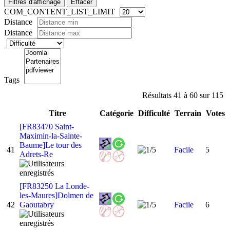
Filtres d'affichage
Effacer
COM_CONTENT_LIST_LIMIT
Distance
Distance
Tags
Résultats 41 à 60 sur 115
Titre
Catégorie
Difficulté
Terrain
Votes
[FR83470 Saint-
Maximin-la-Sainte-
Baume]Le tour des
41
Facile
5
Adrets-Re
[FR83250 La Londe-
les-Maures]Dolmen de
42
Gaoutabry
Facile
6