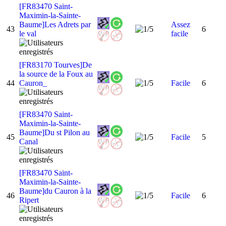
[FR83470 Saint-
Maximin-la-Sainte-
Baume]Les Adrets par
Assez
43
6
le val
facile
[FR83170 Tourves]De
la source de la Foux au
44
Cauron_
Facile
6
[FR83470 Saint-
Maximin-la-Sainte-
Baume]Du st Pilon au
45
Facile
5
Canal
[FR83470 Saint-
Maximin-la-Sainte-
Baume]du Cauron à la
46
Facile
6
Ripert