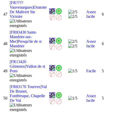
[FR????
Vauvenargues]Oratoire
De Malivert Ste
Assez
47
6
Victoire
facile
[FR83430 Saint-
Mandrier-sur-
Mer]Presqu'ile de st
Assez
48
6
Mandrier
facile
[FR13420
Gémenos]Vallon de st
49
Pons
Facile
5
[FR83170 Tourves]Val
De Brunet,
Fontfresque, Chapelle
Assez
50
5
De Val
facile