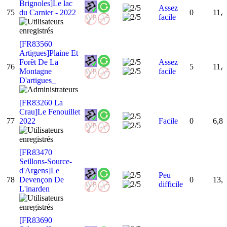
Brignoles]Le lac
Assez
75
du Carnier - 2022
0
11,
facile
[FR83560
Artigues]Plaine Et
Forêt De La
Assez
76
5
11,
Montagne
facile
D'artigues_
[FR83260 La
Crau]Le Fenouillet
77
2022
Facile
0
6,8
[FR83470
Seillons-Source-
d'Argens]Le
Peu
78
Devençon De
0
13,
difficile
L'inarden
[FR83690