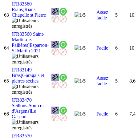
[FR83560
Rians]Rians.
Assez
63
Chapelle st Pierre
5
10,
facile
[FR83560 Saint-
Martin-de-
Pallières]Esparron-
64
Facile
6
10,
St Martin 2021
[FR83149
Bras]Garagaïs et
Assez
65
pierres sèches
5
8,6
facile
[FR83470
Seillons-Source-
d'Argens]Le
66
Facile
6
7,4
Gascon
[FR83570