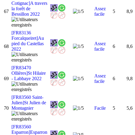
Cotignac]A travers
la forêt de
Assez
67
5
8,9
Bessillon 2022
facile
[FR83136
Forcalqueiret]Au
pied du Castellas
Assez
68
6
8,6
2022
facile
[FR83470
Ollières]St Hilaire
Assez
69
- Labbaye 2022
6
9,8
facile
[FR83560 Saint-
Julien]St Julien de
70
Montagnier
Facile
5
5,6
[FR83560
Esparron]Esparron