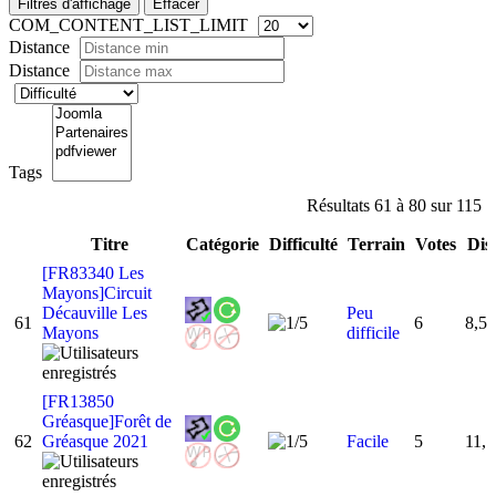
Filtres d'affichage
Effacer
COM_CONTENT_LIST_LIMIT
Distance
Distance
Tags
Résultats 61 à 80 sur 115
Titre
Catégorie
Difficulté
Terrain
Votes
Dis
[FR83340 Les
Mayons]Circuit
Décauville Les
Peu
61
6
8,5
Mayons
difficile
[FR13850
Gréasque]Forêt de
62
Gréasque 2021
Facile
5
11,