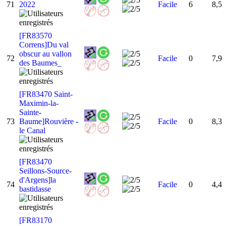
71
2022
Facile
6
8,5
[FR83570
Correns]Du val
obscur au vallon
72
Facile
0
7,9
des Baumes_
[FR83470 Saint-
Maximin-la-
Sainte-
73
Baume]Rouvière -
Facile
0
8,3
le Canal
[FR83470
Seillons-Source-
d'Argens]la
74
Facile
0
4,4
bastidasse
[FR83170