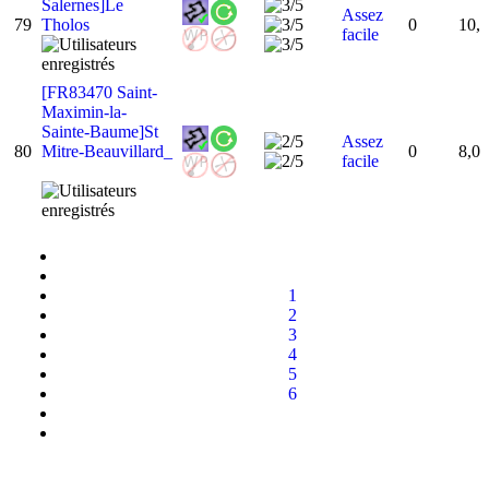
Salernes]Le
Assez
79
Tholos
0
10,
facile
[FR83470 Saint-
Maximin-la-
Sainte-Baume]St
Assez
80
Mitre-Beauvillard_
0
8,0
facile
1
2
3
4
5
6