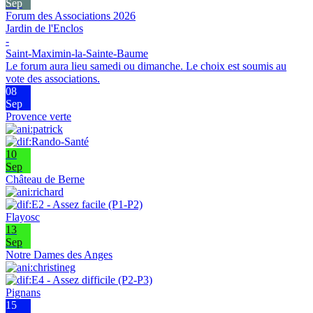
Sep
Forum des Associations 2026
Jardin de l'Enclos
-
Saint-Maximin-la-Sainte-Baume
Le forum aura lieu samedi ou dimanche. Le choix est soumis au
vote des associations.
08
Sep
Provence verte
10
Sep
Château de Berne
Flayosc
13
Sep
Notre Dames des Anges
Pignans
15