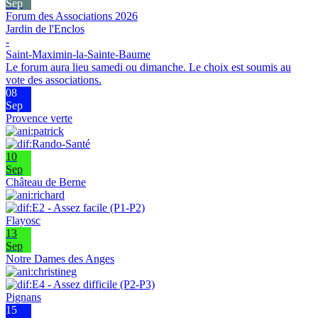
Sep
Forum des Associations 2026
Jardin de l'Enclos
-
Saint-Maximin-la-Sainte-Baume
Le forum aura lieu samedi ou dimanche. Le choix est soumis au
vote des associations.
08
Sep
Provence verte
10
Sep
Château de Berne
Flayosc
13
Sep
Notre Dames des Anges
Pignans
15