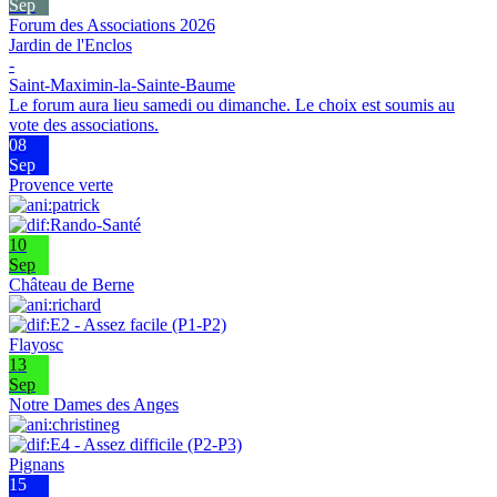
Sep
Forum des Associations 2026
Jardin de l'Enclos
-
Saint-Maximin-la-Sainte-Baume
Le forum aura lieu samedi ou dimanche. Le choix est soumis au
vote des associations.
08
Sep
Provence verte
10
Sep
Château de Berne
Flayosc
13
Sep
Notre Dames des Anges
Pignans
15