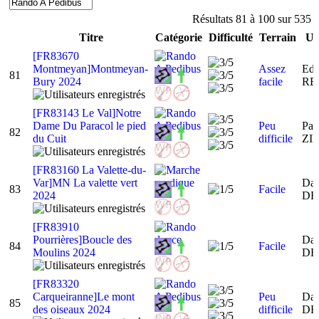
Résultats 81 à 100 sur 535
Titre
Catégorie
Difficulté
Terrain
Ut
[FR83670
Montmeyan]Montmeyan-
Assez
Ed
81
Bury 2024
facile
R
[FR83143 Le Val]Notre
Dame Du Paracol le pied
Peu
Pat
82
du Cuit
difficile
ZI
[FR83160 La Valette-du-
Var]MN La valette vert
Dan
83
Facile
2024
DE
[FR83910
Pourrières]Boucle des
Dan
84
Facile
Moulins 2024
DE
[FR83320
Carqueiranne]Le mont
Peu
Dan
85
des oiseaux 2024
difficile
DE