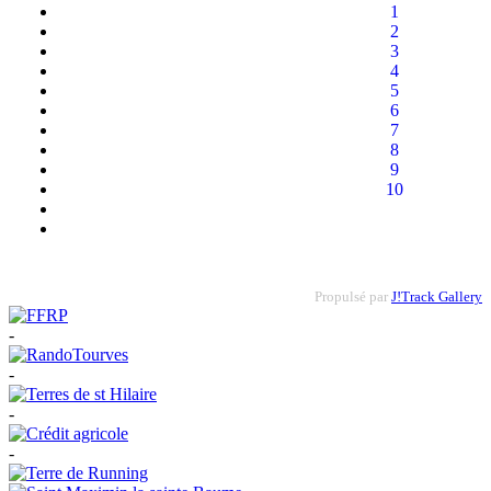
1
2
3
4
5
6
7
8
9
10
Propulsé par
J!Track Gallery
-
-
-
-