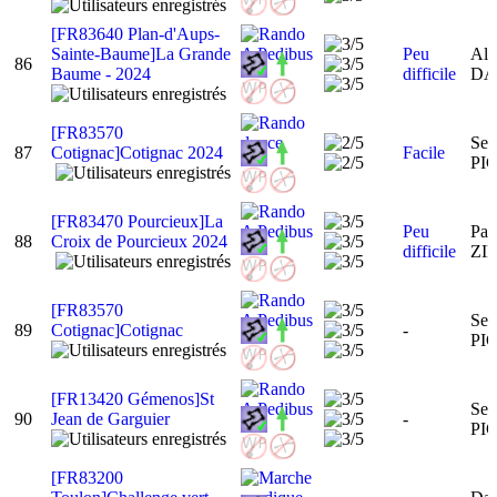
[FR83640 Plan-d'Aups-
Sainte-Baume]La Grande
Peu
Ala
86
Baume - 2024
difficile
DA
[FR83570
Ser
87
Cotignac]Cotignac 2024
Facile
PI
[FR83470 Pourcieux]La
Peu
Pat
88
Croix de Pourcieux 2024
difficile
ZI
[FR83570
Ser
89
Cotignac]Cotignac
-
PI
[FR13420 Gémenos]St
Ser
90
Jean de Garguier
-
PI
[FR83200