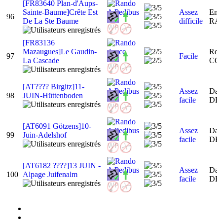
[FR83640 Plan-d'Aups-
Sainte-Baume]Crête Est
Assez
Em
96
De La Ste Baume
difficile
RA
[FR83136
Mazaugues]Le Gaudin-
Rog
97
Facile
La Cascade
CO
[AT???? Birgitz]11-
Assez
Dan
98
JUIN-Hüttenboden
facile
DE
[AT6091 Götzens]10-
Assez
Dan
99
Juin-Adelshof
facile
DE
[AT6182 ????]13 JUIN -
Assez
Dan
100
Alpage Juifenalm
facile
DE