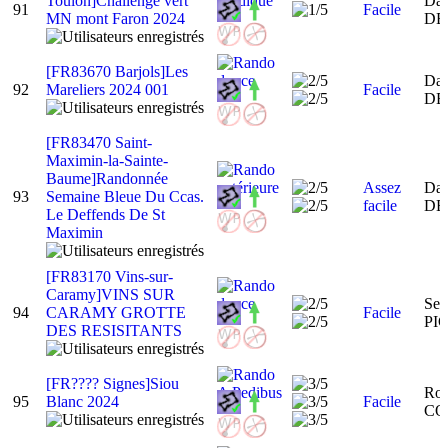
Toulon]Challenge vert
Dan
91
Facile
MN mont Faron 2024
DE
[FR83670 Barjols]Les
Dan
92
Mareliers 2024 001
Facile
DE
[FR83470 Saint-
Maximin-la-Sainte-
Baume]Randonnée
Assez
Dan
93
Semaine Bleue Du Ccas.
facile
DE
Le Deffends De St
Maximin
[FR83170 Vins-sur-
Caramy]VINS SUR
Ser
94
CARAMY GROTTE
Facile
PI
DES RESISITANTS
[FR???? Signes]Siou
Rog
95
Blanc 2024
Facile
CO