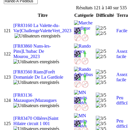
Résultats 121 à 140 sur 535
Titre
Catégorie
Difficulté
Terrai
[FR83160 La Valette-du-
121
Var]ChallengeValetteVert_2023
Facile
[FR83860 Nans-les-
Pins]L'hubac De
Assez
122
Mourou_2023
facile
[FR83560 Rians]Forêt
Assez
123
Domaniale De La Gardiole
facile
[FR83136
Peu
124
Mazaugues]Mazaugues
difficil
[FR83470 Ollières]Saint
Peu
125
Hilaire circuit 1 001
difficil