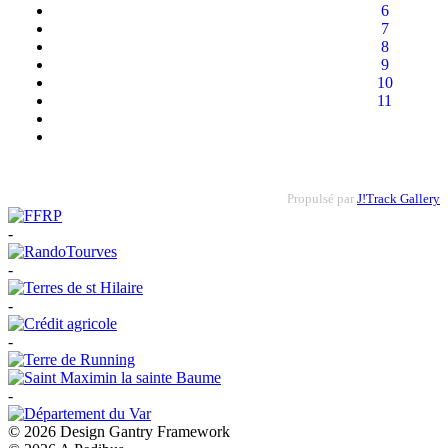
6
7
8
9
10
11
Propulsé par
J!Track Gallery
-
-
-
-
-
© 2026 Design Gantry Framework