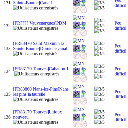
Peu
131
Sainte-Baume]Canal1
difficil
[FR???? Vauvenargues]PDM
Peu
132
difficil
[FR83470 Saint-Maximin-la-
Peu
133
Sainte-Baume]Domicile canal
difficil
[FR83170 Tourves]Cabanon 1
Peu
134
difficil
[FR83860 Nans-les-Pins]Nans
Peu
135
les pins la taurelle
difficil
[FR83170 Tourves]Lafoux
Peu
136
nouveau
difficil