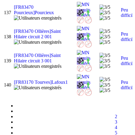
[FR83470
Peu
137
Pourcieux]Pourcieux
difficil
[FR83470 Ollières]Saint
Peu
138
Hilaire circuit 2 001
difficil
[FR83470 Ollières]Saint
Peu
139
Hilaire circuit 3 001
difficil
[FR83170 Tourves]Lafoux1
Peu
140
difficil
2
3
4
5