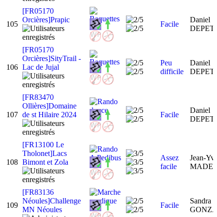
[FR05170
Orcières]Prapic
Daniel
105
Facile
DEPET
[FR05170
Orcières]SityTrail -
Peu
Daniel
106
Lac de Jujal
difficile
DEPET
[FR83470
Ollières]Domaine
Daniel
107
de st Hilaire 2024
Facile
DEPET
[FR13100 Le
Tholonet]Lacs
Assez
Jean-Yv
108
Bimont et Zola
facile
MADE
[FR83136
Néoules]Challenge
Sandra
109
Facile
MN Néoules
GONZ