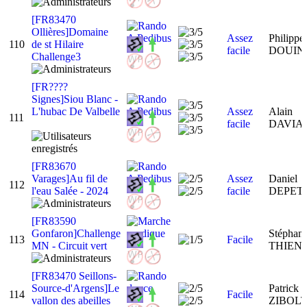
[FR83470
Ollières]Domaine
Assez
Philippe
110
de st Hilaire
facile
DOUI
Challenge3
[FR????
Signes]Siou Blanc -
L'hubac De Valbelle
Assez
Alain
111
facile
DAVI
[FR83670
Varages]Au fil de
Assez
Daniel
112
l'eau Salée - 2024
facile
DEPET
[FR83590
Gonfaron]Challenge
Stéphani
113
Facile
MN - Circuit vert
THIEN
[FR83470 Seillons-
Source-d'Argens]Le
Patrick
114
Facile
vallon des abeilles
ZIBOL