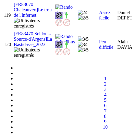
[FR83670
Chateauvert]Le trou
Assez
Daniel
119
de l'Infernet
facile
DEPET
[FR83470 Seillons-
Source-d'Argens]La
Peu
Alain
120
Bastidasse_2023
difficile
DAVI
1
2
3
4
5
6
7
8
9
10