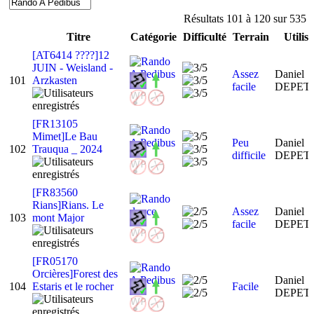
Résultats 101 à 120 sur 535
Titre
Catégorie
Difficulté
Terrain
Utilis
[AT6414 ????]12
JUIN - Weisland -
Assez
Daniel
101
Arzkasten
facile
DEPET
[FR13105
Mimet]Le Bau
Peu
Daniel
102
Trauqua _ 2024
difficile
DEPET
[FR83560
Rians]Rians. Le
Assez
Daniel
103
mont Major
facile
DEPET
[FR05170
Orcières]Forest des
Daniel
104
Estaris et le rocher
Facile
DEPET