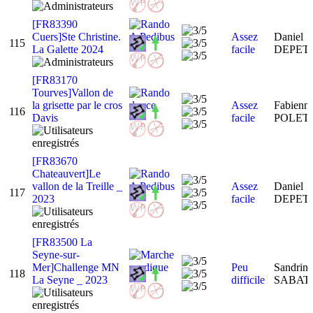
[FR83390
Cuers]Ste Christine.
Assez
Daniel
115
La Galette 2024
facile
DEPET
[FR83170
Tourves]Vallon de
la grisette par le cros
Assez
Fabienn
116
Davis
facile
POLET
[FR83670
Chateauvert]Le
vallon de la Treille _
Assez
Daniel
117
2023
facile
DEPET
[FR83500 La
Seyne-sur-
Mer]Challenge MN
Peu
Sandrin
118
La Seyne _ 2023
difficile
SABAT