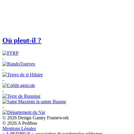
Où pleut-il ?
-
-
-
-
-
© 2026 Design Gantry Framework
© 2026 A Pedibus
Mentions Légales
« A PEDIBUS » association de randonnées pédestres