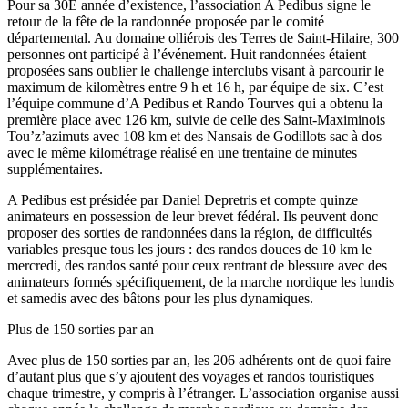
Pour sa 30E année d’existence, l’association A Pedibus signe le
retour de la fête de la randonnée proposée par le comité
départemental. Au domaine olliérois des Terres de Saint-Hilaire, 300
personnes ont participé à l’événement. Huit randonnées étaient
proposées sans oublier le challenge interclubs visant à parcourir le
maximum de kilomètres entre 9 h et 16 h, par équipe de six. C’est
l’équipe commune d’A Pedibus et Rando Tourves qui a obtenu la
première place avec 126 km, suivie de celle des Saint-Maximinois
Tou’z’azimuts avec 108 km et des Nansais de Godillots sac à dos
avec le même kilométrage réalisé en une trentaine de minutes
supplémentaires.
A Pedibus est présidée par Daniel Depretris et compte quinze
animateurs en possession de leur brevet fédéral. Ils peuvent donc
proposer des sorties de randonnées dans la région, de difficultés
variables presque tous les jours : des randos douces de 10 km le
mercredi, des randos santé pour ceux rentrant de blessure avec des
animateurs formés spécifiquement, de la marche nordique les lundis
et samedis avec des bâtons pour les plus dynamiques.
Plus de 150 sorties par an
Avec plus de 150 sorties par an, les 206 adhérents ont de quoi faire
d’autant plus que s’y ajoutent des voyages et randos touristiques
chaque trimestre, y compris à l’étranger. L’association organise aussi