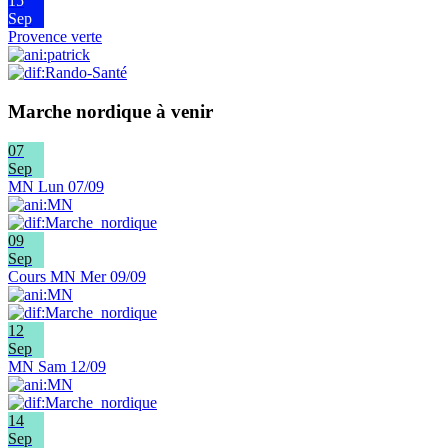
15
Sep
Provence verte
Marche nordique à venir
07
Sep
MN Lun 07/09
09
Sep
Cours MN Mer 09/09
12
Sep
MN Sam 12/09
14
Sep