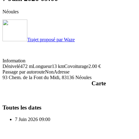
Néoules
Trajet proposé par Waze
Information
Dénivelé
472 m
Longueur
13 km
Covoiturage
2.00 €
Passage par autoroute
Non
Adresse
93 Chem. de la Font du Midi, 83136 Néoules
Carte
Toutes les dates
7 Juin 2026
09:00