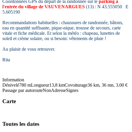
Coordonnées GPS du départ de la randonnée sur le
parking à
l'entrée du village de VAUVENARGUES
(13) : N 43.555050 E
5.605190
Recommandations habituelles : chaussures de randonnée, bâtons,
eau en quantité suffisante, pique-nique, trousse de secours, carte
vitale et fiche médicale. Et selon la météo : chapeau, lunettes de
soleil et crème solaire, ou si besoin: vêtements de pluie !
Au plaisir de vous retrouver.
Rita
Information
Dénivelé
780 m
Longueur
13,8 km
Covoiturage
36 km, 36 mn, 3.00 €
Passage par autoroute
Non
Adresse
Signes
Carte
Toutes les dates