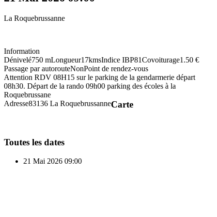
La Roquebrussanne
Information
Dénivelé
750 m
Longueur
17kms
Indice IBP
81
Covoiturage
1.50 €
Passage par autoroute
Non
Point de rendez-vous
Attention RDV 08H15 sur le parking de la gendarmerie départ
08h30. Départ de la rando 09h00 parking des écoles à la
Roquebrussane
Adresse
83136 La Roquebrussanne
Carte
Toutes les dates
21 Mai 2026
09:00