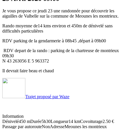
Je vous propose ce jeudi 23 une randonnée pour découvrir les
aiguilles de Valbelle sur la commune de Meounes les montrieux.
Rando moyenne de14 kms environ et 450m de dénivelé sans
difficultés particulières
RDV parking de la gendarmerie à 08h45 ,départ à 09h00
RDV depart de la rando : parking de la chartreuse de montrieux
09h30
N 43 263056 E 5 963372
Il devrait faire beau et chaud
Trajet proposé par Waze
Information
Dénivelé
450 m
Durée
5h30
Longueur
14 km
Covoiturage
2.50 €
Passage par autoroute
Non
Adresse
Meounes les montrieux