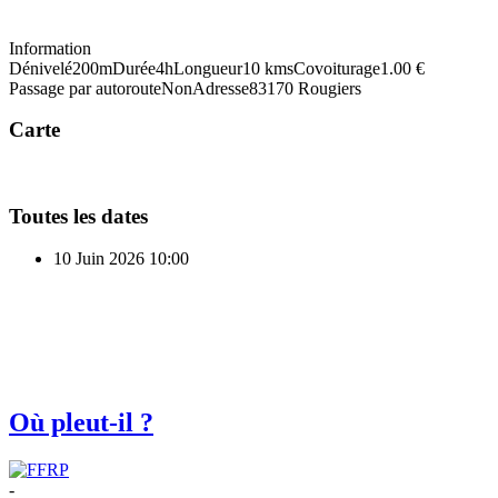
Information
Dénivelé
200m
Durée
4h
Longueur
10 kms
Covoiturage
1.00 €
Passage par autoroute
Non
Adresse
83170 Rougiers
Carte
Toutes les dates
10 Juin 2026
10:00
Où pleut-il ?
-