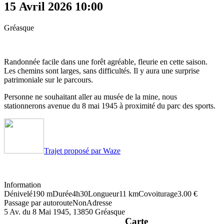
15 Avril 2026
10:00
Gréasque
Randonnée facile dans une forêt agréable, fleurie en cette saison.
Les chemins sont larges, sans difficultés. Il y aura une surprise
patrimoniale sur le parcours.
Personne ne souhaitant aller au musée de la mine, nous
stationnerons avenue du 8 mai 1945 à proximité du parc des sports.
Trajet proposé par Waze
Information
Dénivelé
190 m
Durée
4h30
Longueur
11 km
Covoiturage
3.00 €
Passage par autoroute
Non
Adresse
5 Av. du 8 Mai 1945, 13850 Gréasque
Carte