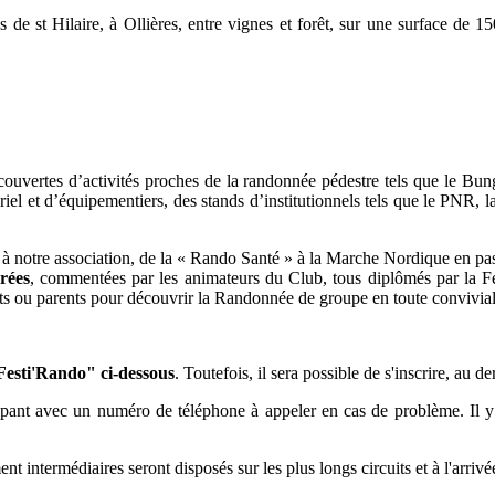
de st Hilaire, à Ollières, entre vignes et forêt, sur une surface de 150
uvertes d’activités proches de la randonnée pédestre tels que le Bungy P
ériel et d’équipementiers, des stands d’institutionnels tels que le PNR,
res à notre association, de la « Rando Santé » à la Marche Nordique en p
rées
, commentées par les animateurs du Club, tous diplômés par la 
nts ou parents pour découvrir la Randonnée de groupe en toute convivia
 "Festi'Rando" ci-dessous
. Toutefois, il sera possible de s'inscrire, au
pant avec un numéro de téléphone à appeler en cas de problème. Il y 
t intermédiaires seront disposés sur les plus longs circuits et à l'arrivé