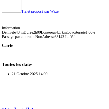
Trajet proposé par Waze
Information
Dénivelé
43 m
Durée
2h00
Longueur
4.1 km
Covoiturage
1.00 €
Passage par autoroute
Non
Adresse
83143 Le Val
Carte
Toutes les dates
21 Octobre 2025
14:00