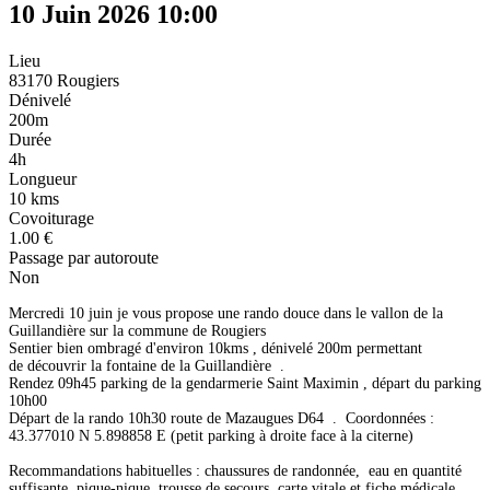
10 Juin 2026
10:00
Lieu
83170 Rougiers
Dénivelé
200m
Durée
4h
Longueur
10 kms
Covoiturage
1.00 €
Passage par autoroute
Non
Mercredi 10 juin je vous propose une rando douce dans le vallon de la
Guillandière sur la commune de Rougiers
Sentier bien ombragé d'environ 10kms , dénivelé 200m permettant
de découvrir la fontaine de la Guillandière .
Rendez 09h45 parking de la gendarmerie Saint Maximin , départ du parking
10h00
Départ de la rando 10h30 route de Mazaugues D64 . Coordonnées :
43.377010 N 5.898858 E (petit parking à droite face à la citerne)
Recommandations habituelles : chaussures de randonnée, eau en quantité
suffisante, pique-nique, trousse de secours, carte vitale et fiche médicale .