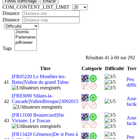
Filtres d'affichage
Effacer
COM_CONTENT_LIST_LIMIT
Distance
Distance
Tags
Résultats 41 à 60 sur 292
Titre
Catégorie
Difficulté
Terra
[FR05220 Le Monêtier-les-
Peu
41
Bains]Vallon du grand Tabuc
diffici
[FR83690 Sillans-la-
Assez
42
Cascade]VallonBresque23092015
facile
[FR13100 Beaurecueil]Ste
Assez
43
Victoire. Le Toscan
facile
[FR13420 Gémenos]De st Pons à
Peu