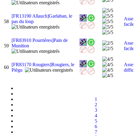
[FR13190 Allauch]Garlaban, le
Assez
58
pas du loup
facile
[FR83910 Pourrières]Pain de
Assez
59
Munition
facile
[FR83170 Rougiers]Rougiers, le
Assez
60
Piègu
diffici
1
2
3
4
5
6
7