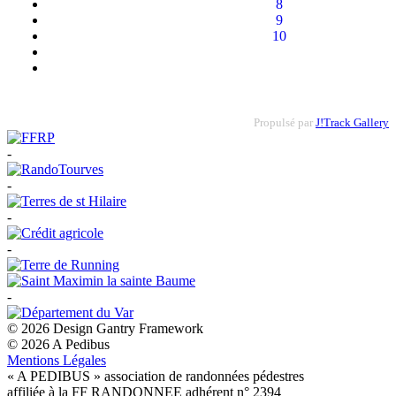
8
9
10
Propulsé par
J!Track Gallery
-
-
-
-
-
© 2026 Design Gantry Framework
© 2026 A Pedibus
Mentions Légales
« A PEDIBUS » association de randonnées pédestres
affiliée à la FF RANDONNEE adhérent n° 2394