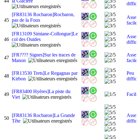
44
la Glacière
diffici
[FR83136 Rocbaron]Rocbaron,
Assez
45
pas de la Foux
facile
[FR13109 Simiane-Collongue]Le
Assez
46
col des Ouides
diffici
[FR???? Signes]Sur les traces de
Assez
47
Manon
facile
[FR13530 Trets]Le Regagnas par
Peu
48
Kirbon
diffici
[FR83400 Hyères]La piste du
49
Facile
Viet
[FR83136 Rocbaron]La Grande
Assez
50
Tête
diffici