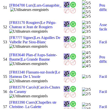
[FR04700 Lurs]Lurs-Ganagobie_
Peu
51
diffici
[FR83170 Rougiers]Le Piègu-
Assez
52
Chateau st Jean de Rougiers
facile
[FR???? Signes]Les Aiguilles De
53
Valbelle Par Siou-Blanc
Facile
[FR83640 Plan-d'Aups-Sainte-
Peu
54
Baume]La Grande Baume
diffici
[FR83340 Flassans-sur-Issole]Le
55
Hameau De L'issole
Facile
[FR83570 Carcès]Carcès-Chutes
56
du Caramy
Facile
[FR83390 Cuers]Chapelles ste
57
Christine- La Galette
Facile