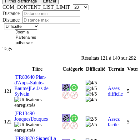
Filtres d'affichage
Effacer
COM_CONTENT_LIST_LIMIT
Distance
Distance
Tags
Résultats 121 à 140 sur 292
Titre
Catégorie
Difficulté
Terrain
Votes
[FR83640 Plan-
d'Aups-Sainte-
Baume]Le Jas de
Assez
121
5
Sylvain
difficile
[FR13490
Jouques]Jouques
Assez
122
5
facile
[FR83870 Signes]La