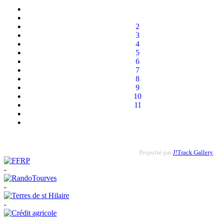
2
3
4
5
6
7
8
9
10
11
Propulsé par
J!Track Gallery
-
-
-