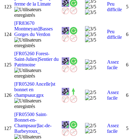
ferme de la Limate
Peu
123
5
difficile
[FR83670
Montmeyan]Basses
Peu
124
Gorges du Verdon
6
difficile
[FR05260 Forest-
Saint-Julien]Sentier du
Assez
125
Patrimoine
6
facile
[FR05260 Ancelle]st
bonnet en
Assez
126
champsaur.gpx
6
facile
[FR05500 Saint-
Bonnet-en-
Champsaur]lac-de-
Assez
127
5
Barbeyroux_
facile