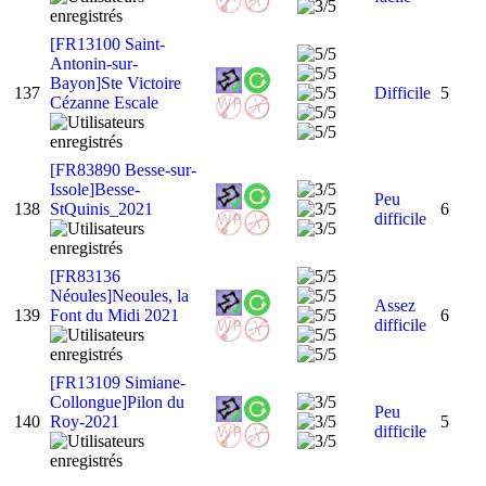
[FR13100 Saint-
Antonin-sur-
Bayon]Ste Victoire
137
Difficile
5
Cézanne Escale
[FR83890 Besse-sur-
Issole]Besse-
Peu
138
StQuinis_2021
6
difficile
[FR83136
Néoules]Neoules, la
Assez
139
Font du Midi 2021
6
difficile
[FR13109 Simiane-
Collongue]Pilon du
Peu
140
Roy-2021
5
difficile