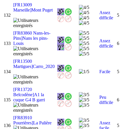
[FR13009
Marseille]Mont Puget
Assez
132
5
difficile
[FR83860 Nans-les-
Pins]Nans les pins-
Assez
133
Louis
6
difficile
[FR13500
Martigues]Carro_2020
134
Facile
5
[FR13720
Belcodène]A1 la
Peu
135
cuque G4 B garri
6
difficile
[FR83910
Pourrières]La Palière
Assez
136
5
facile