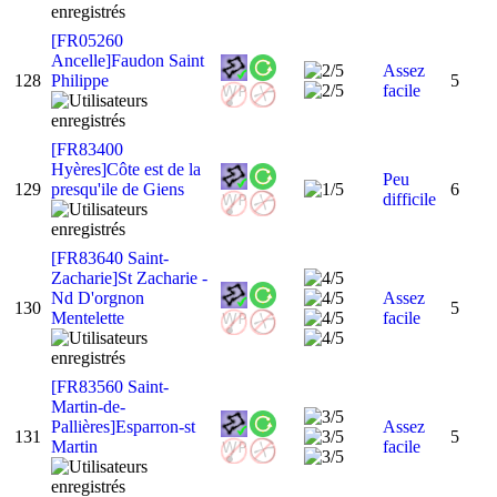
[FR05260
Ancelle]Faudon Saint
Assez
128
Philippe
5
facile
[FR83400
Hyères]Côte est de la
Peu
129
presqu'ile de Giens
6
difficile
[FR83640 Saint-
Zacharie]St Zacharie -
Nd D'orgnon
Assez
130
5
Mentelette
facile
[FR83560 Saint-
Martin-de-
Pallières]Esparron-st
Assez
131
5
Martin
facile