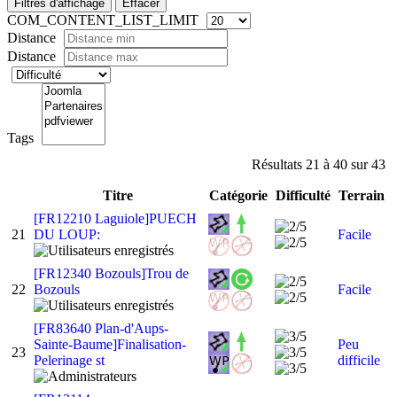
Filtres d'affichage
Effacer
COM_CONTENT_LIST_LIMIT
Distance
Distance
Tags
Résultats 21 à 40 sur 43
Titre
Catégorie
Difficulté
Terrain
[FR12210 Laguiole]PUECH
21
DU LOUP:
Facile
[FR12340 Bozouls]Trou de
22
Bozouls
Facile
[FR83640 Plan-d'Aups-
Sainte-Baume]Finalisation-
Peu
23
Pelerinage st
difficile