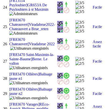
[FR13114
Puyloubier]GR653A De
24
Facile
Puyloubiers à st Maximin
[FR83670
Chateauvert]Viradabrue2022-
25
Facile
Chateauvert a Brue_reten
[FR83670
Assez
26
Chateauvert]Viradabrue 2022
facile
[FR83470 Saint-Maximin-la-
Sainte-Baume]Berne. Le
27
Facile
vallon
[FR83470 Ollières]Balisage
28
jaune n1
Facile
[FR83470 Ollières]Balisage
29
jaune n2
Facile
[FR83670 Varages]REco-
Assez
30
Annick-Philippe_modifie