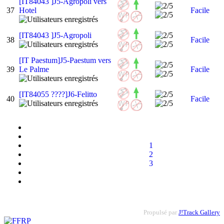
[IT84043 ]J5-Agropoli vers
37
Hotel
Facile
[IT84043 ]J5-Agropoli
38
Facile
[IT Paestum]J5-Paestum vers
39
Le Palme
Facile
[IT84055 ????]J6-Felitto
40
Facile
1
2
3
Propulsé par
J!Track Gallery