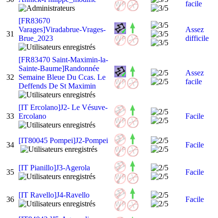
facile
[FR83670
Varages]Viradabrue-Vrages-
Assez
31
Brue_2023
difficile
[FR83470 Saint-Maximin-la-
Sainte-Baume]Randonnée
Assez
32
Semaine Bleue Du Ccas. Le
facile
Deffends De St Maximin
[IT Ercolano]J2- Le Vésuve-
33
Ercolano
Facile
[IT80045 Pompei]J2-Pompei
34
Facile
[IT Pianillo]J3-Agerola
35
Facile
[IT Ravello]J4-Ravello
36
Facile