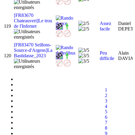
[FR83670
Chateauvert]Le trou
Assez
Daniel
119
de l'Infernet
facile
DEPET
[FR83470 Seillons-
Source-d'Argens]La
Peu
Alain
120
Bastidasse_2023
difficile
DAVI
1
2
3
4
5
6
7
8
9