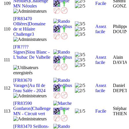
Néoules]Challenge
Sandra
109
Facile
MN Néoules
GONZ
[FR83470
Ollières]Domaine
Assez
Philippe
110
de st Hilaire
facile
DOUI
Challenge3
[FR????
Signes]Siou Blanc -
L'hubac De Valbelle
Assez
Alain
111
facile
DAVI
[FR83670
Varages]Au fil de
Assez
Daniel
112
l'eau Salée - 2024
facile
DEPET
[FR83590
Gonfaron]Challenge
Stéphani
113
Facile
MN - Circuit vert
THIEN
[FR83470 Seillons-