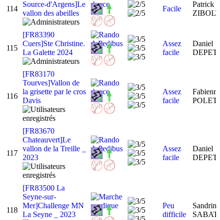
Source-d'Argens]Le
Patrick
114
Facile
vallon des abeilles
ZIBOL
[FR83390
Cuers]Ste Christine.
Assez
Daniel
115
La Galette 2024
facile
DEPET
[FR83170
Tourves]Vallon de
la grisette par le cros
Assez
Fabienn
116
Davis
facile
POLET
[FR83670
Chateauvert]Le
vallon de la Treille _
Assez
Daniel
117
2023
facile
DEPET
[FR83500 La
Seyne-sur-
Mer]Challenge MN
Peu
Sandrin
118
La Seyne _ 2023
difficile
SABAT