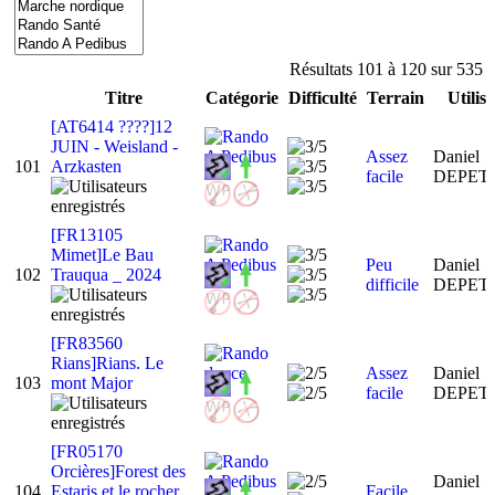
Résultats 101 à 120 sur 535
Titre
Catégorie
Difficulté
Terrain
Utilis
[AT6414 ????]12
JUIN - Weisland -
Assez
Daniel
101
Arzkasten
facile
DEPET
[FR13105
Mimet]Le Bau
Peu
Daniel
102
Trauqua _ 2024
difficile
DEPET
[FR83560
Rians]Rians. Le
Assez
Daniel
103
mont Major
facile
DEPET
[FR05170
Orcières]Forest des
Daniel
104
Estaris et le rocher
Facile