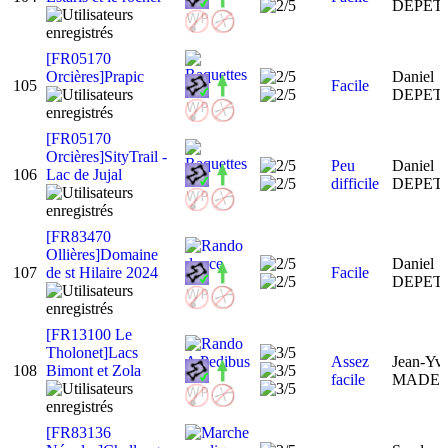
DEPET
[FR05170
Orcières]Prapic
Daniel
105
Facile
DEPET
[FR05170
Orcières]SityTrail -
Peu
Daniel
106
Lac de Jujal
difficile
DEPET
[FR83470
Ollières]Domaine
Daniel
107
de st Hilaire 2024
Facile
DEPET
[FR13100 Le
Tholonet]Lacs
Assez
Jean-Yv
108
Bimont et Zola
facile
MADE
[FR83136