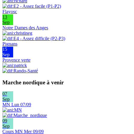
Flayosc
13
Sep
Notre Dames des Anges
Pignans
15
Sep
Provence verte
Marche nordique à venir
07
Sep
MN Lun 07/09
09
Sep
Cours MN Mer 09/09