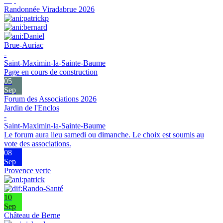
Sep
Randonnée Viradabrue 2026
Brue-Auriac
-
Saint-Maximin-la-Sainte-Baume
Page en cours de construction
05
Sep
Forum des Associations 2026
Jardin de l'Enclos
-
Saint-Maximin-la-Sainte-Baume
Le forum aura lieu samedi ou dimanche. Le choix est soumis au
vote des associations.
08
Sep
Provence verte
10
Sep
Château de Berne