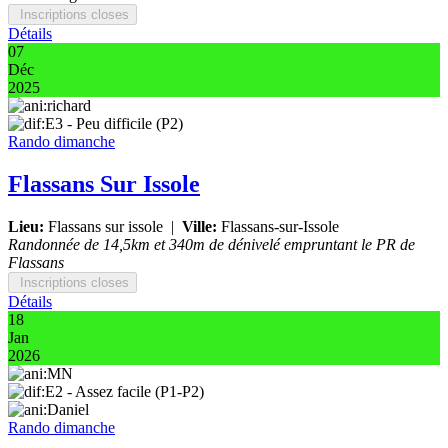
Inscriptions closes
Détails
07
Déc
2025
Rando dimanche
Flassans Sur Issole
Lieu:
Flassans sur issole
|
Ville:
Flassans-sur-Issole
Randonnée de 14,5km et 340m de dénivelé empruntant le PR de
Flassans
Inscriptions closes
Détails
18
Jan
2026
Rando dimanche