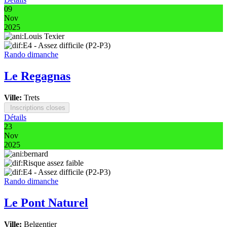
09
Nov
2025
Rando dimanche
Le Regagnas
Ville:
Trets
Inscriptions closes
Détails
23
Nov
2025
Rando dimanche
Le Pont Naturel
Ville:
Belgentier