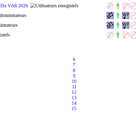
e Du Védi 2026
6
7
8
9
10
11
12
13
14
15