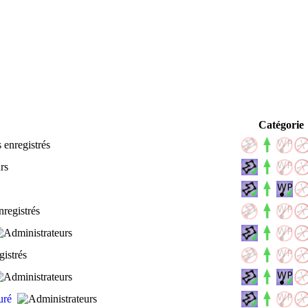
Catégorie
puré