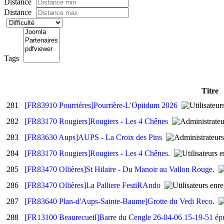
Distance
Distance
Tags
Titre
281
[FR83910 Pourrières]Pourrière-L'Opiidum 2026
282
[FR83170 Rougiers]Rougiers - Les 4 Chênes
283
[FR83630 Aups]AUPS - La Croix des Pins
284
[FR83170 Rougiers]Rougiers - Les 4 Chênes.
285
[FR83470 Ollières]St Hilaire - Du Manoir au Vallon Rouge.
286
[FR83470 Ollières]La Palliere FestiRAndo
287
[FR83640 Plan-d'Aups-Sainte-Baume]Grotte du Vedi Reco.
288
[FR13100 Beaurecueil]Barre du Cengle 26-04-06 15-19-51 é